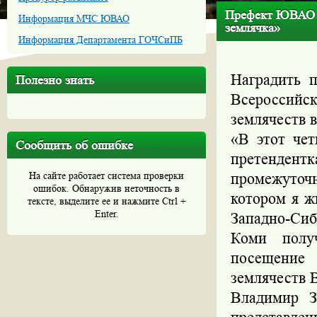
Префект ЮВАО В
Информация МЧС ЮВАО
землячка»
Информация Департамента ГОЧСиПБ
Наградить п
Полезно знать
Всероссийск
землячеств 
«В этот чет
Сообщить об ошибке
претендентк
На сайте работает система проверки
промежуточ
ошибок. Обнаружив неточность в
котором я ж
тексте, выделите ее и нажмите Ctrl +
Enter.
Западно-Си
Коми полу
посещение 
землячеств 
Владимир З