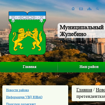
Муниципальный 
Жулебино
Официальный сайт
Главная
Наш район
Главная
/
Нов
Новости района
претендентка
Информация УВД ЮВАО
Прокурор разъясняет