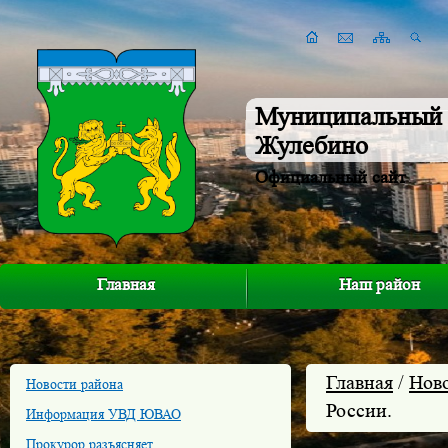
Муниципальный 
Жулебино
Официальный сайт
Главная
Наш район
Главная
/
Нов
Новости района
России.
Информация УВД ЮВАО
Прокурор разъясняет