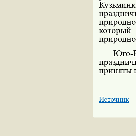
Кузьминк
праздни
природн
который
природно
Юго-
праздни
приняты 
Источник