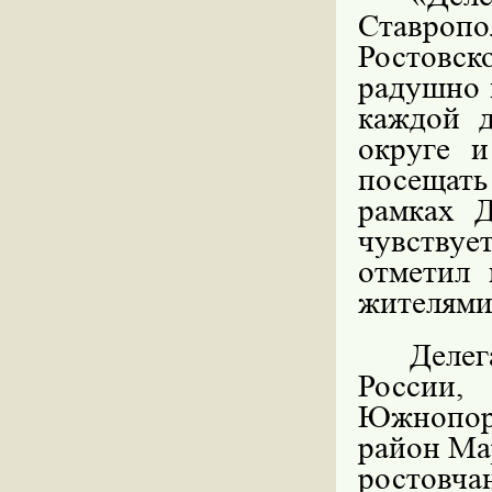
Ставроп
Ростовс
радушно 
каждой 
округе 
посещать
рамках Д
чувству
отметил 
жителями
Делег
России,
Южнопор
район Ма
ростовч