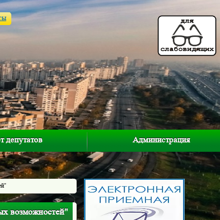
ты
т депутатов
Администрация
ей"
ных возможностей"