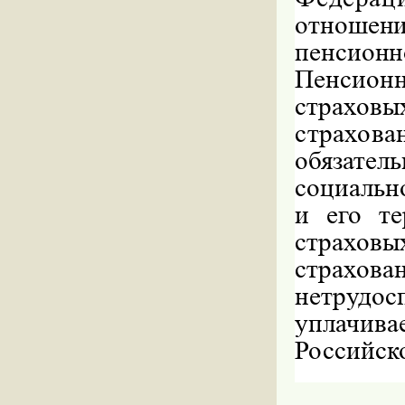
отношени
пенсио
Пенсион
страхов
страх
обязател
социаль
и его т
страховы
страх
нетрудос
уплачива
Российск