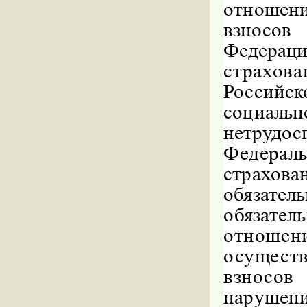
отношен
взносо
Федера
страхов
Российс
социаль
нетрудос
Федераль
страхо
обязате
обязател
отноше
осущест
взносов
нарушени