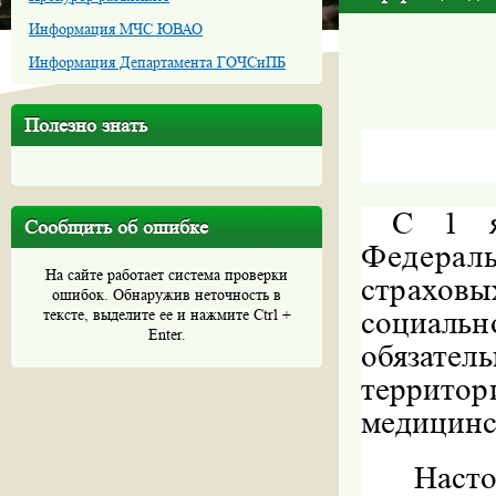
Информация МЧС ЮВАО
Информация Департамента ГОЧСиПБ
Полезно знать
С 1 я
Сообщить об ошибке
Федерал
На сайте работает система проверки
страховы
ошибок. Обнаружив неточность в
социальн
тексте, выделите ее и нажмите Ctrl +
Enter.
обязате
террит
медицинс
Наст