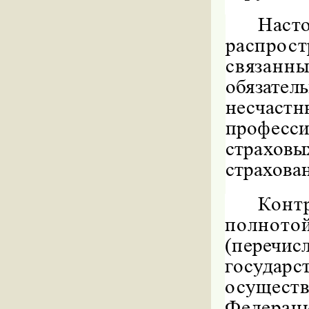
Нас
распр
связанн
обязате
несчас
профес
страхов
страхова
Конт
полн
(переч
госуда
осущест
Федерац