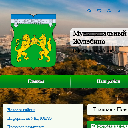
Муниципальный 
Жулебино
Официальный сайт
Главная
Наш район
Главная
/
Нов
Новости района
Информация УВД ЮВАО
Информация для
Прокурор разъясняет