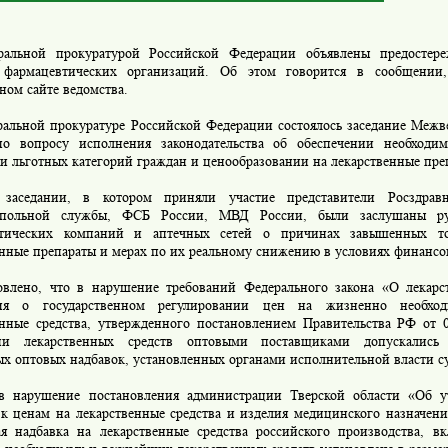
ьной прокуратурой Российской Федерации объявлены предостереж
фармацевтических организаций. Об этом говорится в сообщении
ном сайте ведомства.
льной прокуратуре Российской Федерации состоялось заседание Межв
о вопросу исполнения законодательства об обеспечении необходи
и льготных категорий граждан и ценообразовании на лекарственные пре
дании, в котором приняли участие представители Росздравна
опольной службы, ФСБ России, МВД России, были заслушаны ру
втических компаний и аптечных сетей о причинах завышенных то
енные препараты и мерах по их реальному снижению в условиях финансо
ено, что в нарушение требований Федерального закона «О лекарст
ия о государственном регулировании цен на жизненно необх
енные средства, утвержденного постановлением Правительства РФ от 
ции лекарственных средств оптовыми поставщиками допускались
ых оптовых надбавок, установленных органами исполнительной власти с
арушение постановления администрации Тверской области «Об у
 к ценам на лекарственные средства и изделия медицинского назначени
ая надбавка на лекарственные средства российского производства, в