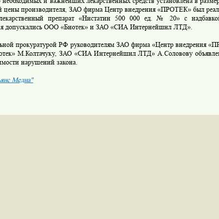
 необходимых и важнейших лекарственных средств установлена в разме
й цены производителя, ЗАО фирма Центр внедрения «ПРОТЕК» был реал
лекарственный препарат «Нистатин 500 000 ед. № 20» с надбавк
я допускались ООО «Биотек» и ЗАО «СИА Интернейшнл ЛТД».
ной прокуратурой РФ руководителям ЗАО фирма «Центр внедрения «
тек» М.Колтачуку, ЗАО «СИА Интернейшнл ЛТД» А.Соловову объявле
имости нарушений закона.
янс Медиа"