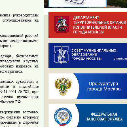
ения руководителям
, опубликованном на
едомственной рабочей
мыми лекарственными
параты.
дзора, Федеральной
ководители крупных
рговых надбавок на
вого кризиса.
венных средствах» и
одимые и важнейшие
09.11.2001 №782, при
 случаи превышения
убъектов РФ.
тверждении торговых
я», согласно которому
ключенные в перечень