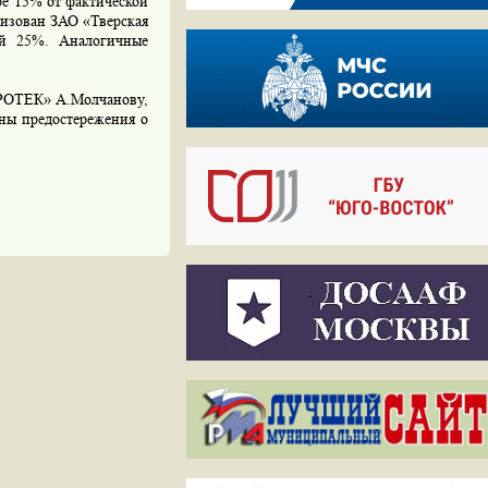
ре 15% от фактической
изован ЗАО «Тверская
ой 25%. Аналогичные
ПРОТЕК» А.Молчанову,
ны предостережения о