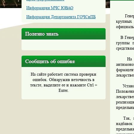
Информация МЧС ЮВАО
Генерал
Информация Департамента ГОЧСиПБ
крупных 
официаль
Полезно знать
В Генера
группы п
средствам
На засе
Сообщить об ошибке
антимон
фармаце
На сайте работает система проверки
лекарств
ошибок. Обнаружив неточность в
тексте, выделите ее и нажмите Ctrl +
Установл
Enter.
Положен
лекарств
реализа
предельн
Так, в н
надбавок
предельн