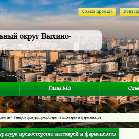
Схема проезда
Контак
ьный округ Выхино-
айт
Глава МО
Сове
овости
/ Генпрокуратура предостерегла аптекарей и фармацевтов
ратура предостерегла аптекарей и фармацевтов