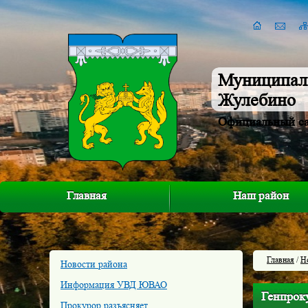
Муниципал
Жулебино
Официальный с
Главная
Наш район
Главная
/
Н
Новости района
Информация УВД ЮВАО
Генпроку
Прокурор разъясняет