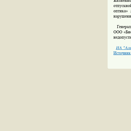
жизненно
отпускно
оптика» 
нарушени
Генераль
ООО «Био
недопуст
ИА "Аль
Источник