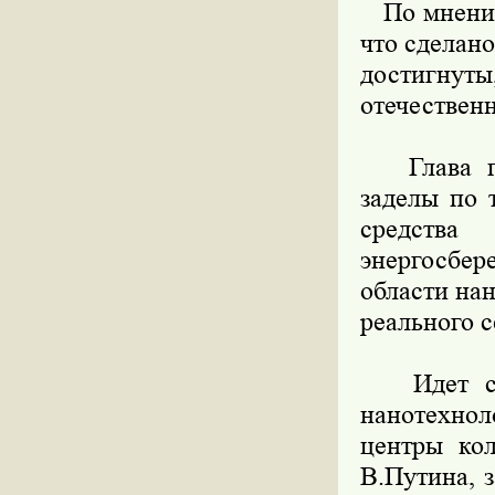
По мнению 
что сделано
достигну
отечествен
Глава пра
заделы по 
средства 
энергосбе
области на
реального с
Идет стан
нанотехно
центры кол
В.Путина, 