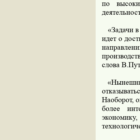
по высоки
деятельнос
«Задачи в 
идет о дос
направлен
производст
слова В.Пу
«Нынешние 
отказывать
Наоборот, о
более инт
экономик
технологич