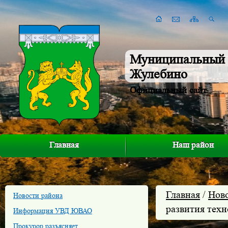
Муниципальный 
Жулебино
Официальный сайт
Главная
Наш район
Главная
/
Нов
Новости района
развития тех
Информация УВД ЮВАО
Прокурор разъясняет