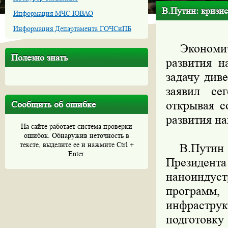
В.Путин: кризис
Информация МЧС ЮВАО
Информация Департамента ГОЧСиПБ
Экономичес
Полезно знать
развития н
задачу див
заявил се
открывая с
Сообщить об ошибке
развития н
На сайте работает система проверки
ошибок. Обнаружив неточность в
тексте, выделите ее и нажмите Ctrl +
В.Путин на
Enter.
Президен
наноиндуст
программ,
инфрастру
подготовку