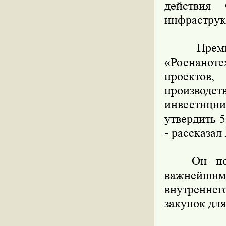
действия 
инфраструк
Премьер-
«Роснанот
проектов,
производс
инвестиции
утвердить 
- рассказал
Он подче
важнейшим
внутреннег
закупок для