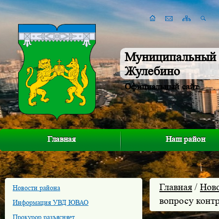
Муниципальный 
Жулебино
Официальный сайт
Главная
Наш район
Главная
/
Нов
Новости района
вопросу контр
Информация УВД ЮВАО
Прокурор разъясняет