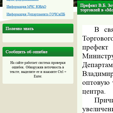
Префект В.Б. Зо
Информация МЧС ЮВАО
торговлей в «М
Информация Департамента ГОЧСиПБ
В св
Полезно знать
Торговог
префект
Сообщить об ошибке
Министр
На сайте работает система проверки
Департам
ошибок. Обнаружив неточность в
Владими
тексте, выделите ее и нажмите Ctrl +
Enter.
оптовую 
центра.
Причи
увеличен