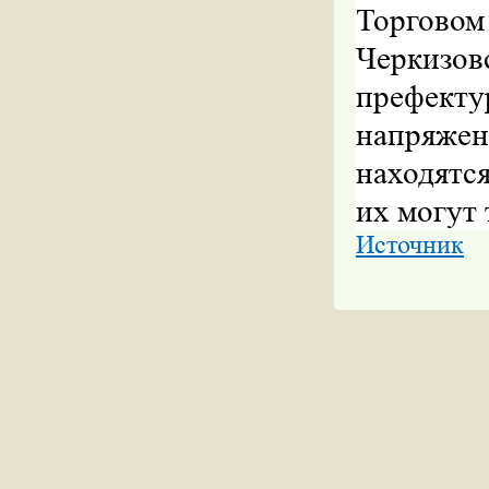
Торгово
Черкизов
префек
напряженн
находятс
их могут 
Источник