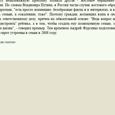
ту немаловажную проблему затмила другая - жестокое обращение
и. По словам Владимира Путина, в России часты случаи жестокого обра
иротами, "есть просто вопиющие, безобразные факты и в интернатах, и в
 семьях, к сожалению, тоже". Поэтому граждан, желающих взять в сво
к ответственному делу, причем на обязательной основе. "Ведь вопрос н
пристроить" ребенка, а в том, чтобы создать ему полноценную семью, 
ю жизнь", - говорил премьер. Тем временем Андрей Фурсенко подготов
 сирот устроены в семьи в 2008 году.
ая газета»