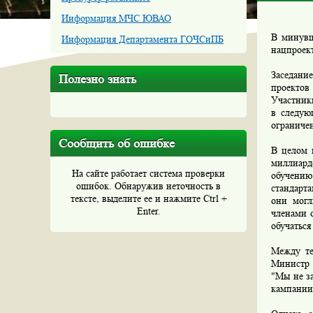
Информация МЧС ЮВАО
В минувш
Информация Департамента ГОЧСиПБ
нацпроект
Заседани
Полезно знать
проектов
Участник
в следую
ограниче
Сообщить об ошибке
В целом 
миллиард
На сайте работает система проверки
обучению
ошибок. Обнаружив неточность в
стандарта
тексте, выделите ее и нажмите Ctrl +
они могл
Enter.
членами о
обучаться
Между те
Министр 
"Мы не за
кампании