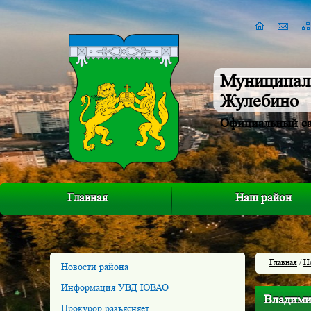
Муниципал
Жулебино
Официальный с
Главная
Наш район
Главная
/
Н
Новости района
Информация УВД ЮВАО
Владими
Прокурор разъясняет