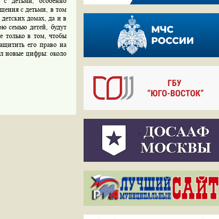
 с детьми, особенно
щения с детьми, в том
 детских домах, да и в
ю семью детей, будут
е только в том, чтобы
защитить его право на
ил новые цифры: около