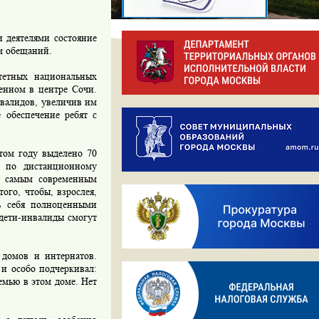
 деятелями состояние
ем обещаний.
тетных национальных
женном в центре Сочи.
нвалидов, увеличив им
 обеспечение ребят с
том году выделено 70
у по дистанционному
о самым современным
ого, чтобы, взрослея,
ть себя полноценными
е дети-инвалиды смогут
 домов и интернатов.
и особо подчеркивал:
емью в этом доме. Нет