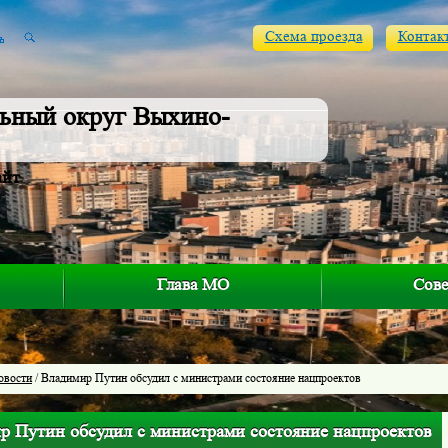
Схема проезда
Контак
ьный округ Выхино-
айт
Глава МО
Сове
овости
/ Владимир Путин обсудил с министрами состояние нацпроектов
р Путин обсудил с министрами состояние нацпроектов