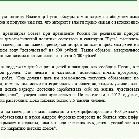
ую пятницу Владимир Путин обсудил с министрами и общественными
ов и попутно заметил, что авторитет власти прямо связан с выполнени
е президиума Совета при президенте России по реализации приори
 и демографической политике состоялось в санатории "Русь", располо
и совещания во главе с премьер-министром вникли в проблемы детей-и
щем году "довольствие" на 600 рублей. Таким образом, материальное
нными возможностями составит почти 6700 рублей.
на поддержку детей-сирот и детей-инвалидов, как сообщил Путин, в э
ов рублей. Эти деньги, в частности, позволили начать программ
 ребят. "Она должна дать им возможность получить образование п
м, помочь полностью интегрироваться в общество, создать условия для т
и делать карьеру, достойно зарабатывать себе на жизнь, чувствова
бщества", - уверен глава правительства. По его словам, к 2012 году вс
 на расстоянии. Пока таковых только 2,5 тысячи человек.
м на совещании стало известно о перепрофилировании 400 детских
образования и науки Андрей Фурсенко попросил не бояться этих цифр 
крываем интернаты, пока хоть один ребенок нуждается в устройстве в с
 по закрытию детских домов".