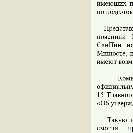
имеющих пр
по подготов
Представи
пояснили 
СанПин не
Минюсте, и
имеют возм
Комиссия
официальну
15 Главног
«Об утверж
Такую инф
смогли п