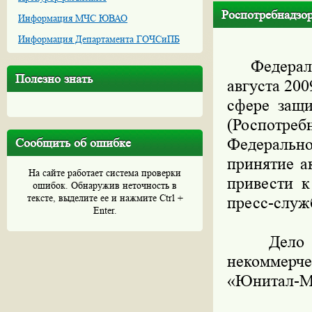
Роспотребнадзор
Информация МЧС ЮВАО
Информация Департамента ГОЧСиПБ
Федеральн
Полезно знать
августа 20
сфере защи
(Роспотр
Федерально
Сообщить об ошибке
принятие а
На сайте работает система проверки
привести к
ошибок. Обнаружив неточность в
тексте, выделите ее и нажмите Ctrl +
пресс-служ
Enter.
Дело был
некоммерч
«Юнитал-М