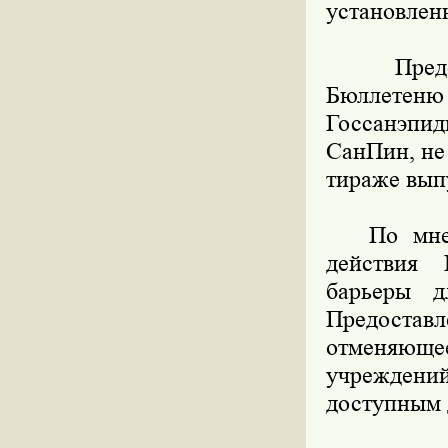
установлен
Представ
Бюллетен
Госсанэпи
СанПин, не
тираже вып
По мнению
действия 
барьеры д
Предостав
отменяюще
учреждений 
доступным 