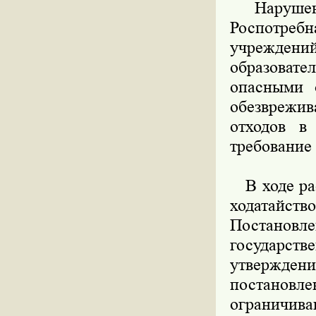
Нарушение
Роспотребн
учрежден
образовате
опасными 
обезврежи
отходов в
требование 
В ходе рас
ходатайс
Постанов
государс
утвержден
постановл
ограничив