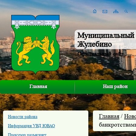
Муниципальный 
Жулебино
Официальный сайт
Главная
Наш район
Главная
/
Нов
Новости района
банкротствам
Информация УВД ЮВАО
Прокурор разъясняет