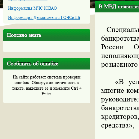
В МВД появился
Информация МЧС ЮВАО
Информация Департамента ГОЧСиПБ
Специально
Полезно знать
банкротст
России. 
исполняющ
розыскного
Сообщить об ошибке
На сайте работает система проверки
«В услови
ошибок. Обнаружив неточность в
тексте, выделите ее и нажмите Ctrl +
многие ком
Enter.
руководит
банкротств
кредиторо
средства», 