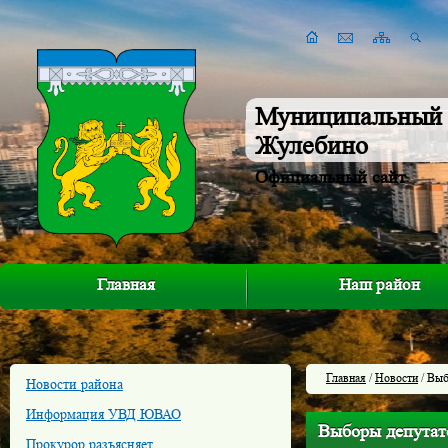
Муниципальный 
Жулебино
Официальный сайт
Главная
Наш район
Главная
/
Новости
/ Выб
Новости района
Информация УВД ЮВАО
Выборы депутат
Прокурор разъясняет