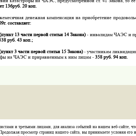
вий катастрофы на ЧАЭС, предусмотренной ст. 41 Закона, то е
ет 136руб. 20 коп.
жемесячная денежная компенсация на приобретение продовол
09г. составляет:
(пункт 13 части первой статьи 14 Закона)
- инвалидам ЧАЭС и п
538 руб. 43 коп.;
(пункт 3 части первой статьи 15 Закона)
- участникам ликвидаци
офы на ЧАЭС и приравненным к ним лицам -
358 руб. 94 коп.
стами и третьими лицами, для анализа событий на нашем веб-сайте, чт
Карта сайта
Контакты
Обратная связь
Продолжая просмотр страниц нашего сайта, вы принимаете условия его и