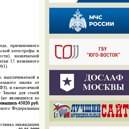
еда, причиненного
ьской катастрофы и
сти), назначаемой
татьи 15 названного
№1).
а, выплачиваемой в
ального закона от
-ФЗ), и ежемесячной
 Закона для семей
 (не являвшихся ко
ревышать 45020 руб.
енного Федеральным
астника ликвидации