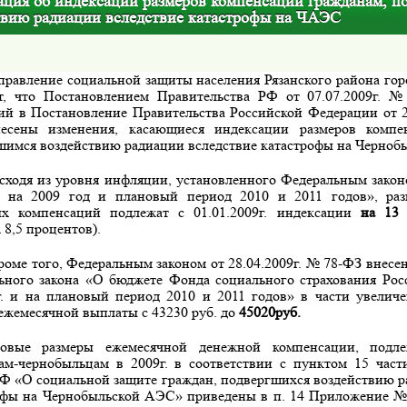
ция об индексации размеров компенсаций гражданам, п
твию радиации вследствие катастрофы на ЧАЭС
правление социальной защиты населения Рязанского района 
т, что Постановлением Правительства РФ от 07.07.2009г. 
ий в Постановление Правительства Российской Федерации от 2
есены изменения, касающиеся индексации размеров компе
шимся воздействию радиации вследствие катастрофы на Черноб
сходя из уровня инфляции, установленного Федеральным зако
 на 2009 год и плановый период 2010 и 2011 годов», ра
х компенсаций подлежат с 01.01.2009г. индексации
на 13
8,5 процентов).
роме того, Федеральным законом от 28.04.2009г. № 78-ФЗ внесен
ьного закона «О бюджете Фонда социального страхования Ро
г. и на плановый период 2010 и 2011 годов» в части увелич
 ежемесячной выплаты с 43230 руб. до
45020руб.
овые размеры ежемесячной денежной компенсации, подл
ам-чернобыльцам в 2009г. в соответствии с пунктом 15 част
РФ «О социальной защите граждан, подвергшихся воздействию р
офы на Чернобыльской АЭС» приведены в п. 14 Приложение №