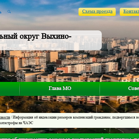
Схема проезда
Контак
ьный округ Выхино-
айт
Глава МО
Сове
овости
/ Информация об индексации размеров компенсаций гражданам, подвергшимся в
 катастрофы на ЧАЭС