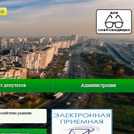
ты
т депутатов
Администрация
оздействию радиации