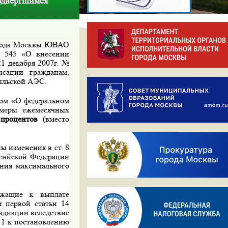
одвергшимся
города Москвы ЮВАО
№ 545 «О внесении
1 декабря 2007г. №
нсации гражданам,
ыльской АЭС.
ном «О федеральном
змеры ежемесячных
 процентов
(вместо
ы изменения в ст. 8
ссийской Федерации
ения максимального
ежащие к выплате
и первой статьи 14
адиации вследствие
1 к постановлению