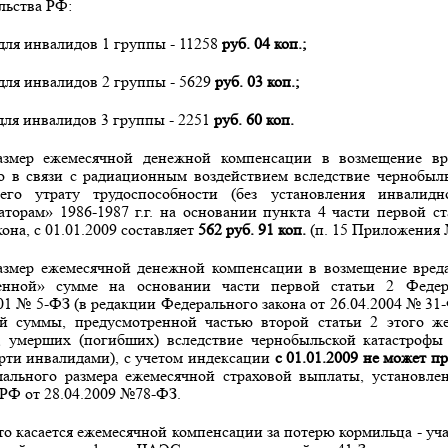
льства РФ:
 для инвалидов 1 группы - 11258
руб. 04 коп.;
 для инвалидов 2 группы - 5629
руб. 03 коп.;
 для инвалидов 3 группы - 2251
руб. 60 коп.
азмер ежемесячной денежной компенсации в возмещение вр
ю в связи с радиационным воздействием вследствие чернобыл
его утрату трудоспособности (без установления инвалидно
аторам» 1986-
1987 г
.г. на основании пункта 4 части первой с
она, с 01.01.2009 составляет
562 руб. 91 коп.
(п. 15 Приложения 
азмер ежемесячной денежной компенсации в возмещение вред
енной» сумме на основании части первой статьи 2 Федер
01 № 5-ФЗ (в редакции Федерального закона от 26.04.2004 № 31
й суммы, предусмотренной частью второй статьи 2 этого же
, умерших (погибших) вследствие чернобыльской катастрофы
рти инвалидами), с учетом индексации
с 01.01.2009 не может п
мального размера ежемесячной страховой выплаты, установл
 РФ от 28.04.2009 №78-ФЗ.
то касается ежемесячной компенсации за потерю кормильца - уч