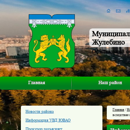
Муниципал
Жулебино
Официальный с
Главная
Наш район
Главная
/
Н
Новости района
вследствие
Информация УВД ЮВАО
Прокурор разъясняет