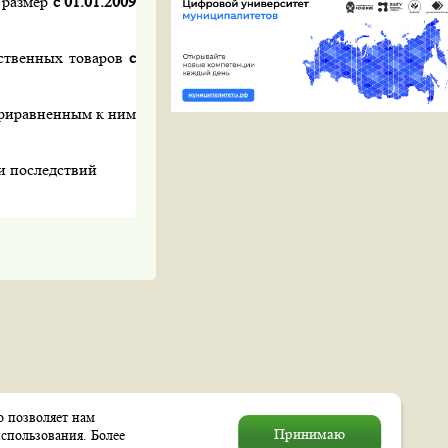
е размер
с 01.01.2009
ьственных товаров
с
риравненным к ним
и последствий
о позволяет нам
© 2004–2026 Муниципальное
Принимаю
спользования. Более
образование «Выхино–Жулебино»