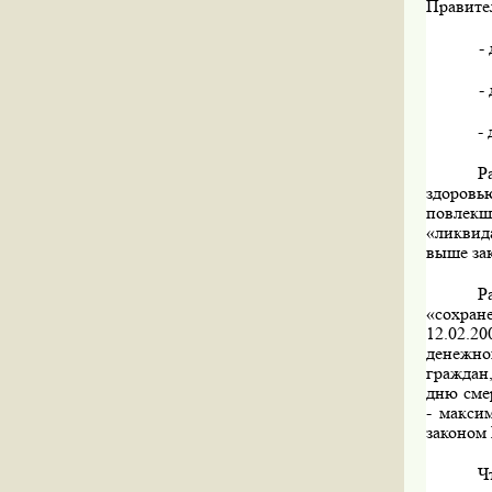
Правите
-
-
-
Р
здоровь
повлекш
«ликвид
выше зак
Р
«сохран
12.02.20
денежно
граждан
дню сме
- макси
законом
Ч