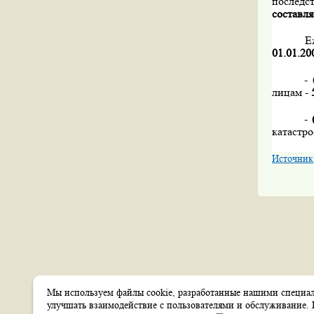
последст
составля
Е
01.01.20
-
лицам -
-
катастр
Источник
Мы используем файлы cookie, разработанные нашими специали
Создание сайтов
улучшать взаимодействие с пользователями и обслуживание. 
Веб-студия
itsoft