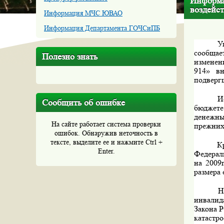
Информа
воздейс
Информация МЧС ЮВАО
Информация Департамента ГОЧСиПБ
У
сообщае
Полезно знать
изменен
914» вн
подверг
И
Сообщить об ошибке
бюджете
денежны
На сайте работает система проверки
прежних 
ошибок. Обнаружив неточность в
тексте, выделите ее и нажмите Ctrl +
К
Enter.
Федерал
на 2009
размера
Н
инвалид
Закона 
катастр