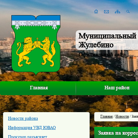
Муниципальный 
Жулебино
Официальный сайт
Главная
Наш район
Главная
/
Новости
/ Зая
Новости района
Информация УВД ЮВАО
Заявка на корре
Прокурор разъясняет