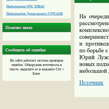
Информация МЧС ЮВАО
Информация Департамента ГОЧСиПБ
На очередн
рассмотрен
Полезно знать
комплексно
совершенст
и противод
по борьбе 
Сообщить об ошибке
Юрий Лужк
На сайте работает система проверки
новых подх
ошибок. Обнаружив неточность в
тексте, выделите ее и нажмите Ctrl +
небольшой 
Enter.
Источник