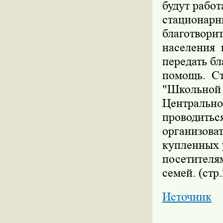
будут работ
стационар
благотвори
населения 
передать б
помощь. С
"Школьной 
Центрально
проводиться
организова
купленных 
посетителя
семей. (стр
Источник