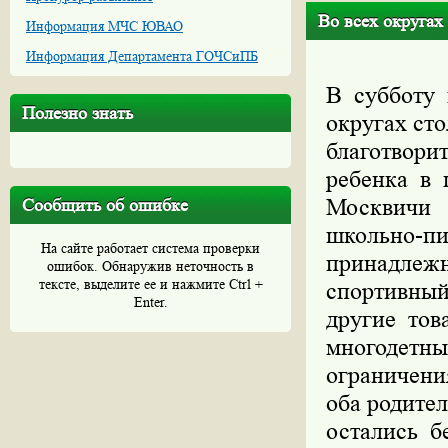
Во всех округах
Информация МЧС ЮВАО
Информация Департамента ГОЧСиПБ
В субботу 
Полезно знать
округах ст
благотвори
ребенка в 
Москвичи
Сообщить об ошибке
школьно-п
На сайте работает система проверки
принадлежн
ошибок. Обнаружив неточность в
тексте, выделите ее и нажмите Ctrl +
спортивный
Enter.
другие тов
многодетны
ограничени
оба родите
остались б