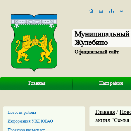
Муниципальный 
Жулебино
Официальный сайт
Главная
Наш район
Главная
/
Нов
Новости района
акция "Семья 
Информация УВД ЮВАО
Прокурор разъясняет