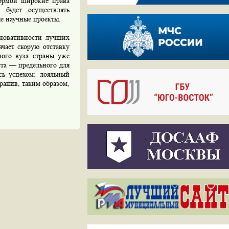
нормой широкие права
 будет осуществлять
ые научные проекты.
новативности лучших
ачает скорую отставку
ного вуза страны уже
аста — предельного для
сь успехом: лояльный
ранив, таким образом,