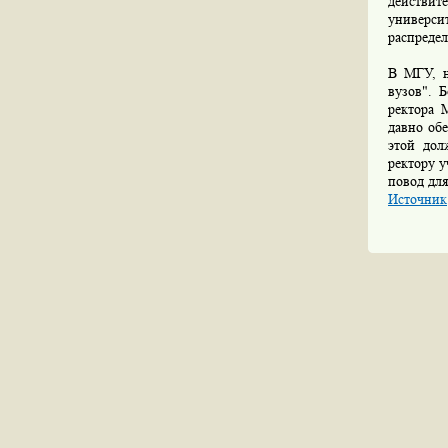
действит
универси
распредел
В МГУ, н
вузов". 
ректора 
давно обе
этой дол
ректору у
повод для
Источник