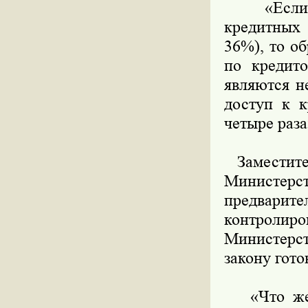
«Если ва
кредитных 
36%), то о
по кредит
являются н
доступ к к
четыре раза
Заместител
Министерс
предварит
контролир
Министерст
закону гото
«Что же к