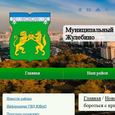
Муниципальный 
Жулебино
Официальный сайт
Главная
Наш район
Главная
/
Нов
Новости района
бороться с кр
Информация УВД ЮВАО
Прокурор разъясняет