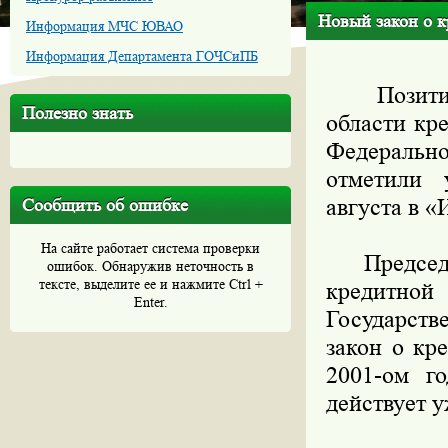
Новый закон о к
Информация МЧС ЮВАО
Информация Департамента ГОЧСиПБ
Позитивны
Полезно знать
области кр
Федеральн
отметили 
августа в «
Сообщить об ошибке
На сайте работает система проверки
Председат
ошибок. Обнаружив неточность в
тексте, выделите ее и нажмите Ctrl +
кредитной
Enter.
Государств
закон о кр
2001-ом г
действует у