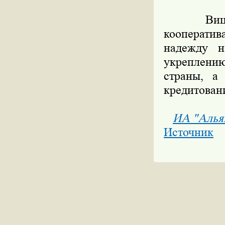
Вице-пр
кооперат
надежду н
укреплению
страны, а
кредитовани
ИА "Алья
Источник