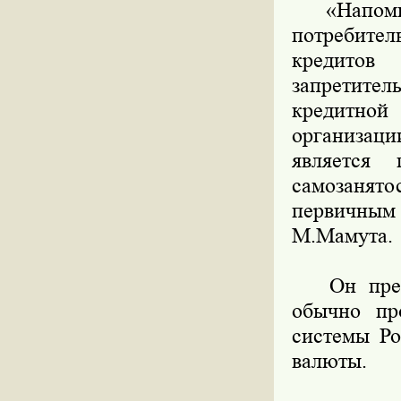
«Напомню,
потребите
кредитов
запретител
кредитной
организац
является
самозанятос
первичным
М.Мамута.
Он предуп
обычно пр
системы Ро
валюты.