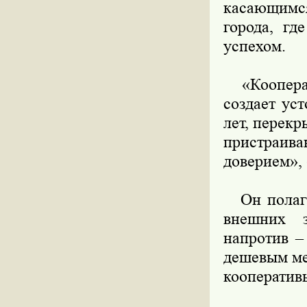
касающимс
города, гд
успехом.
«Кооперати
создает ус
лет, перек
пристраив
доверием»,
Он полагае
внешних з
напротив –
дешевым ме
кооператив