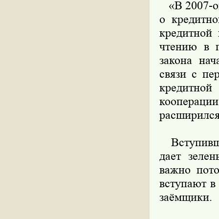
«В 2007-ом
о кредитно
кредитной 
чтению в п
закона нач
связи с пе
кредитной
коопераци
расширился
Вступивший
дает зелен
важно пото
вступают в
заёмщики.