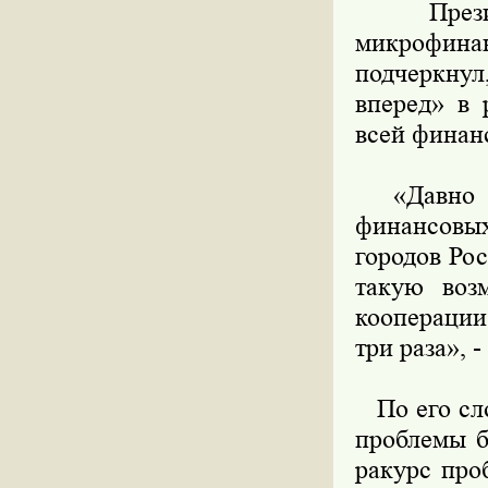
Президен
микрофин
подчеркну
вперед» в 
всей финан
«Давно уж
финансовы
городов Ро
такую воз
кооперации
три раза», 
По его сло
проблемы б
ракурс про