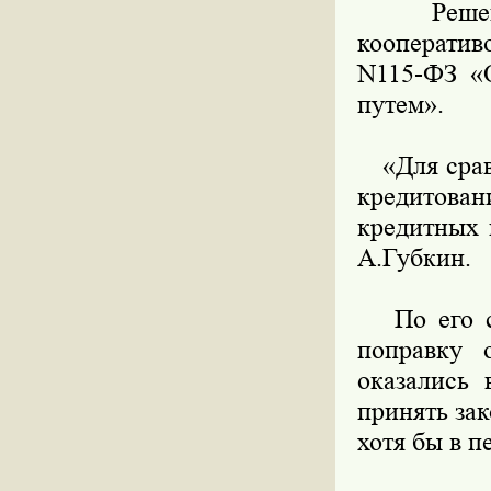
Решен н
кооператив
N115-ФЗ «
путем».
«Для сравн
кредитова
кредитных 
А.Губкин.
По его сло
поправку 
оказались 
принять за
хотя бы в п