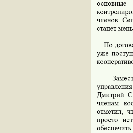
основны
контролиро
членов. Се
станет мень
По догово
уже поступ
кооперативо
Заместите
управлени
Дмитрий Ск
членам коо
отметил, ч
просто не
обеспечить