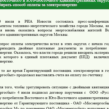
Восточного и Юго-Восточного административных округ
бирать способ оплаты за электроэнергию
0 июля в РИА Новости состоялась пресс-конференция
ментом топливно-энергетического хозяйства города Москвы, н
ия вновь оказались вопросы энергоснабжения жителей В
ого административных округов Москвы.
опрос оплаты электричества встал в этих округах с начала го
приходить двойные платежные документы за потреблени
нергии. Оказалось, что власти города решили внедрить эксперим
х которого в единый платежных документ (ЕПД)
включил
энергию.
 то же время Гарантирующий поставщик электроэнергии в го
госбыт» продолжал выставлять счета на оплату по счетчику.
ля того, чтобы урегулировать ситуацию с двойными квитанц
ргосбыт» 4 июля подписал договор поручения с
ООО «Русэ
у потребители Восточного и Юго-Восточного административны
энергию от Гарантирующего поставщика - ОАО «Мосэнергосб
ргосбыт М» по поручению ОАО «Мосэнергосбыт» выполняет ве