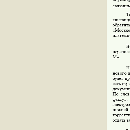
связанны
Т
квитанц
обрати
«Мосэне
платежн
В
перечис
М».
Н
нового 
будет п
есть стр
документ
По слов
факту»,
электро
нижней 
коррект
отдать з