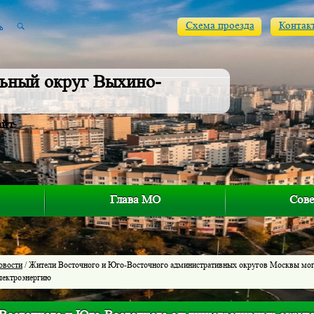
Схема проезда
Контак
ьный округ Выхино-
айт
Глава МО
Сове
овости
/ Жители Восточного и Юго-Восточного административных округов Москвы мог
электроэнергию