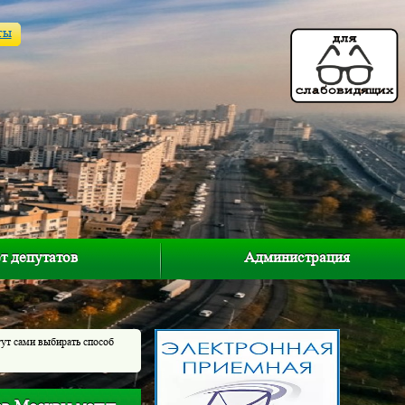
ты
т депутатов
Администрация
ут сами выбирать способ