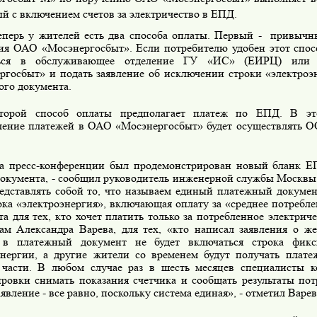
й с включением счетов за электричество в ЕПД.
еперь у жителей есть два способа оплаты. Первый -
привычны
ия ОАО «Мосэнергосбыт». Если потребителю удобен этот спос
ться в обслуживающее отделение ГУ «ИС» (ЕИРЦ) или 
ргосбыт» и подать заявление об исключении строки «электроэ
ого документа.
торой способ оплаты предполагает платеж по ЕПД. В эт
ление платежей в ОАО «Мосэнергосбыт» будет осуществлять 
а пресс-конференции был продемонстрирован новый бланк ЕП
документа, - сообщил руководитель инженерной службы Москвы 
редставлять собой то, что называем единый платежный докумен
ока «электроэнергия», включающая оплату за «среднее потребл
а для тех, кто хочет платить только за потребленное электриче
ам Александра Варева, для тех, «кто написал заявления о ж
 в платежный документ не будет включаться строка фик
энергии, а другие жители со временем будут получать плат
части. В любом случае раз в шесть месяцев специалисты к
ировки снимать показания счетчика и сообщать результаты пот
аявление - все равно, поскольку система единая», - отметил Варев