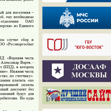
й для населения –
об, ему необходимо
отделении
ОАО
нергия» из Единого
ом случае сбор и
ООО «Русэнергосбыт
Д. «Верхняя часть
Александр Варев, -
т (ЕПД), в котором
ение». Нижняя часть
ство, по счетчику».
елании платить «по
сированной оплаты
ежный документ без
омпаний будут для
ребителям. Но куда
.