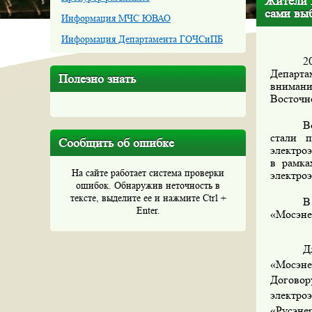
Жители 
сами вы
Информация МЧС ЮВАО
Информация Департамента ГОЧСиПБ
2
Департа
Полезно знать
вниман
Восточн
В
стали 
Сообщить об ошибке
электроэ
в рамка
На сайте работает система проверки
электро
ошибок. Обнаружив неточность в
тексте, выделите ее и нажмите Ctrl +
В
Enter.
«Мосэнер
Д
«Мосэне
Договор
электро
«Русэне