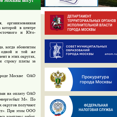
ов Москвы могут
, организованная
а которой
в центре
осточного и Юго-
да, когда абонентам
е одной и той же
ент в этих округах,
и строку платы за
роде Москве
ОАО
иями на оплату ОАО
нергосбыт М». По
х округов
получают
ыт». При этом ООО
сь комплекс работ,