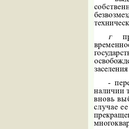
собств
безвозме
техничес
г
п
временно
госуда
освобож
заселения
-
пер
наличии 
вновь вы
случае ее
прекраще
многоква