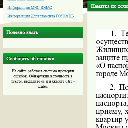
Памятка по техн
Информация МЧС ЮВАО
Информация Департамента ГОЧСиПБ
1.
Т
Полезно знать
осуществ
Жилищног
защите п
Сообщить об ошибке
«О паспо
На сайте работает система проверки
городе М
ошибок. Обнаружив неточность в
тексте, выделите ее и нажмите Ctrl +
2.
По
Enter.
паспортиз
паспорта
приему, 
квартир 
Москвы о