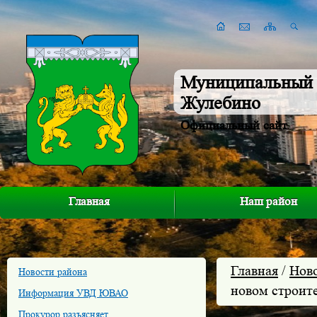
Муниципальный 
Жулебино
Официальный сайт
Главная
Наш район
Главная
/
Нов
Новости района
новом строит
Информация УВД ЮВАО
Прокурор разъясняет