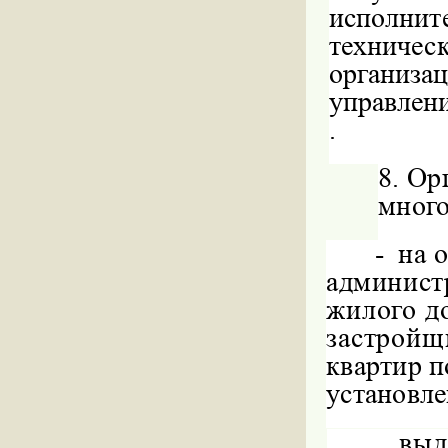
исполните
техничес
организа
управлени
.
8.
Ор
много
-
на 
администр
жилого д
застройщ
квартир п
установле
выд