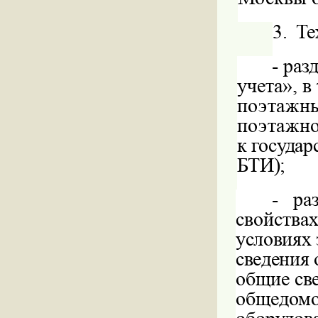
3.
Те
-
раз
учета», 
поэтажны
поэтажн
к государ
БТИ);
-
ра
свойствах
условиях
сведения 
общие св
общедомо