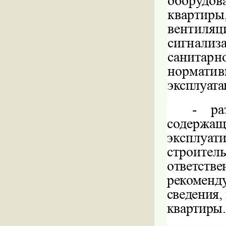
оборудов
квартиры
вентиляци
сигнализ
санитарн
норматив
эксплуата
-
ра
содержа
эксплуат
строитель
ответстве
рекоменд
сведения,
квартиры.