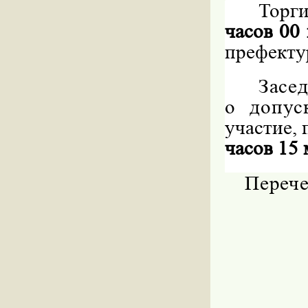
Торги
часов 00
префектур
Засе
о допус
участие,
часов 15
Перече