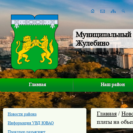
Муниципальный 
Жулебино
Официальный сайт
Главная
Наш район
Главная
/
Нов
Новости района
платы на объ
Информация УВД ЮВАО
Прокурор разъясняет