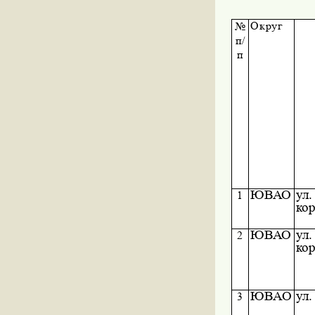
Округ
№
п/
п
ЮВАО
ул.
1
кор
ЮВАО
ул.
2
кор
ЮВАО
ул.
3