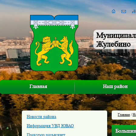
Муниципал
Жулебино
Официальный с
Главная
Наш район
Главная
/
Н
Новости района
Информация УВД ЮВАО
Большин
Прокурор разъясняет