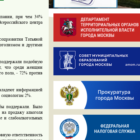
мпании, при чем 34%
Всероссийского центра
оцразвития Татьяной
коголизмом и другими
 поддержали подобную
т, что среди женщин
го пола, - 72% против
владеют информацией
и социологам 2%.
бы поддержали. Было
т на продажу алкоголя
ле и слабоалкогольных
вную ответственность