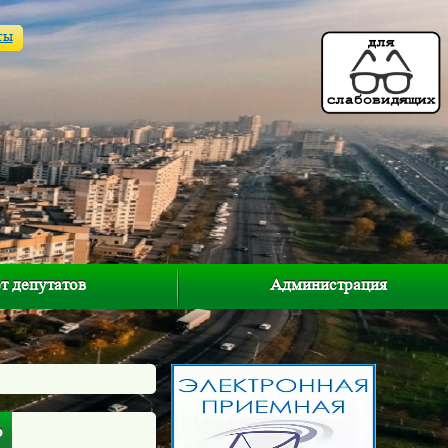
ты
т депутатов
Администрация
ю