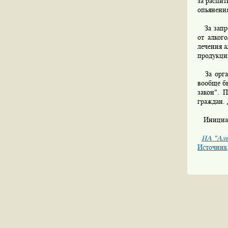
за распит
опьянени
За запре
от алког
лечения 
продукци
За орган
вообще бы
закон". 
граждан.
Инициати
ИА "Аль
Источник