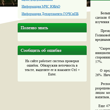
Информация МЧС ЮВАО
Большинс
Информация Департамента ГОЧСиПБ
сделали 
изучения
Полезно знать
Президен
Голиково
вредными
"Скорее 
Сообщить об ошибке
инициати
сторонни
На сайте работает система проверки
57%.
ошибок. Обнаружив неточность в
тексте, выделите ее и нажмите Ctrl +
О предло
Enter.
26%. Ниче
Респонде
разрешен
лицам мо
напитков,
Еще 47% 