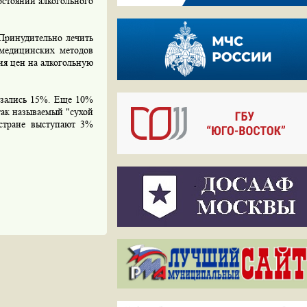
остоянии алкогольного
Принудительно лечить
 медицинских методов
ия цен на алкогольную
азались 15%. Еще 10%
так называемый "сухой
 стране выступают 3%