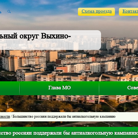
Схема проезда
Контак
ьный округ Выхино-
айт
Глава МО
Сове
овости
/ Большинство россиян поддержали бы антиалкогольную кампанию
ство россиян поддержали бы антиалкогольную кампани