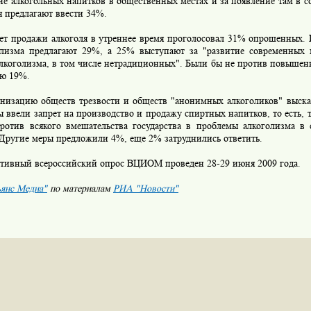
ие алкогольных напитков в общественных местах и за появление там в с
я предлагают ввести 34%.
т продажи алкоголя в утреннее время проголосовал 31% опрошенных. 
олизма предлагают 29%, а 25% выступают за "развитие современных
алкоголизма, в том числе нетрадиционных". Были бы не против повышен
ю 19%.
изацию обществ трезвости и обществ "анонимных алкоголиков" выск
 ввели запрет на производство и продажу спиртных напитков, то есть, 
Против всякого вмешательства государства в проблемы алкоголизма в
 Другие меры предложили 4%, еще 2% затруднились ответить.
вный всероссийский опрос ВЦИОМ проведен 28-29 июня 2009 года.
янс Медиа"
по материалам
РИА "Новости"