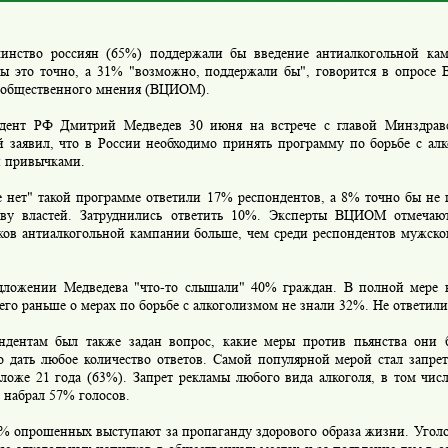
тво россиян (65%) поддержали бы введение антиалкогольной ка
бы это точно, а 31% "возможно, поддержали бы", говорится в опросе 
 общественного мнения (ВЦИОМ).
т РФ Дмитрий Медведев 30 июня на встрече с главой Минздравс
й заявил, что в России необходимо принять программу по борьбе с ал
 привычками.
нет" такой программе ответили 17% респондентов, а 8% точно бы не
ву властей. Затруднились ответить 10%. Эксперты ВЦИОМ отмечаю
ков антиалкогольной кампании больше, чем среди респондентов мужско
жении Медведева "что-то слышали" 40% граждан. В полной мере 
го раньше о мерах по борьбе с алкоголизмом не знали 32%. Не ответил
нтам был также задан вопрос, какие меры против пьянства они 
о дать любое количество ответов. Самой популярной мерой стал запре
ложе 21 года (63%). Запрет рекламы любого вида алкоголя, в том чис
 набрал 57% голосов.
опрошенных выступают за пропаганду здорового образа жизни. Уголо