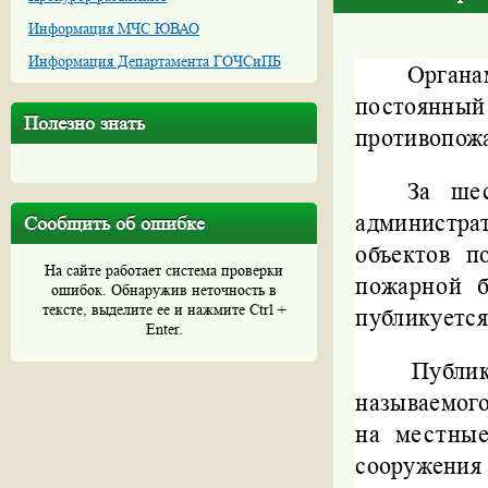
Информация МЧС ЮВАО
Информация Департамента ГОЧСиПБ
Органа
постоянный
Полезно знать
противопожа
За ше
администра
Сообщить об ошибке
объектов 
На сайте работает система проверки
пожарной б
ошибок. Обнаружив неточность в
тексте, выделите ее и нажмите Ctrl +
публикуется
Enter.
Публи
называемог
на местны
сооружени