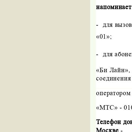
напоминает
-
для вызо
«01»;
-
для абоне
«Би Лайн», 
соединения
оператором 
«МТС» - 010
Телефон до
Москве
-