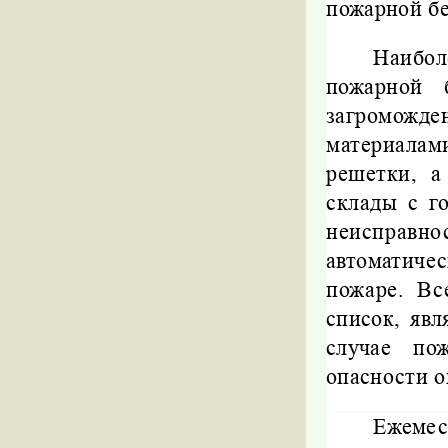
пожарной бе
Наибол
пожарной 
загроможд
материалам
решетки, а
склады с г
неисправ
автоматиче
пожаре. Вс
список, явл
случае по
опасности о
Ежемес