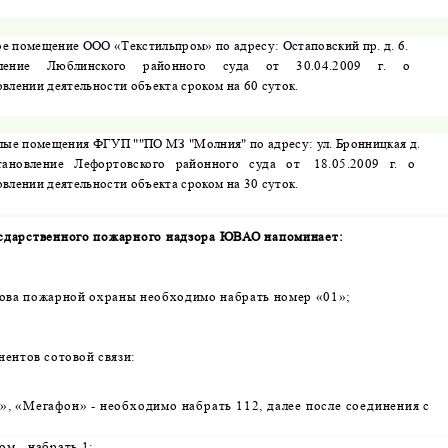
е помещение ООО «Текстильпром» по адресу: Остаповский пр. д. 6.
ление
Люблинского
районного
суда
от
30.04.2009
г.
о
влении деятельности объекта сроком на 60 суток.
ые помещения ФГУП ""ПО МЗ "Молния" по адресу: ул. Бронницкая д.
тановление
Лефортовского
районного
суда
от
18.05.2009
г.
о
влении деятельности объекта сроком на 30 суток.
сдарственного пожарного надзора ЮВАО напоминает:
зова пожарной охраны необходимо набрать номер «01»;
нентов сотовой связи:
», «Мегафон» - необходимо набрать 112, далее после соединения с
ом - набрать 1;