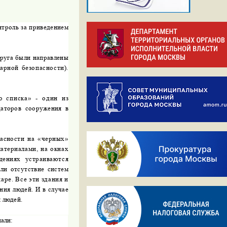
нтроль за приведением
круга были направлены
арной безопасности).
го
списка» - один из
даторов сооружения в
асности на «черных»
атериалами, на окнах
щениях устраиваются
или отсутствие систем
аре. Все эти здания и
ния людей. И в случае
 людей.
али: