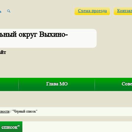
Схема проезда
Контак
ьный округ Выхино-
айт
Глава МО
Сове
овости
/ "Чёрный список"
 список"