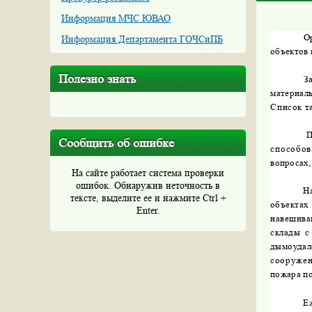
Информация МЧС ЮВАО
О
Информация Департамента ГОЧСиПБ
объектов 
Полезно знать
З
материал
Список т
П
Сообщить об ошибке
способо
вопросах,
На сайте работает система проверки
ошибок. Обнаружив неточность в
Н
тексте, выделите ее и нажмите Ctrl +
объектах
Enter.
навешива
склады с
дымоудал
сооруже
пожара по
Е