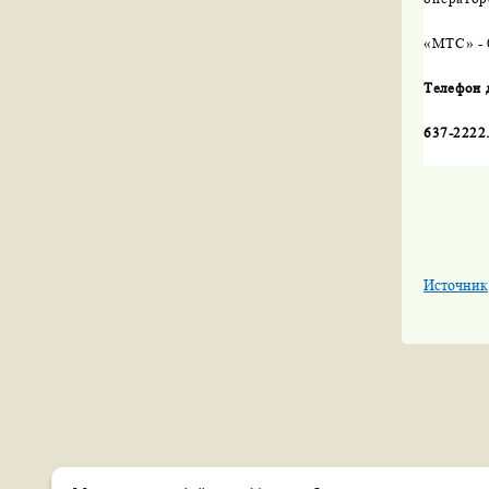
«МТС» - 
Телефон 
637-2222
Источник