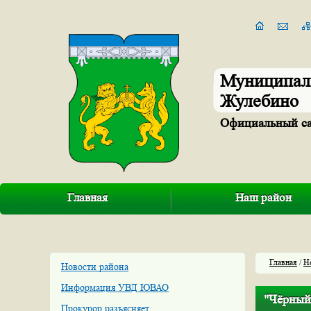
Муниципал
Жулебино
Официальный с
Главная
Наш район
Главная
/
Н
Новости района
Информация УВД ЮВАО
"Чёрный
Прокурор разъясняет