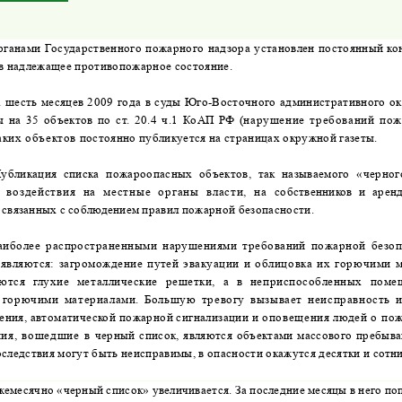
рганами Государственного пожарного надзора установлен постоянный ко
в надлежащее противопожарное состояние.
а шесть месяцев 2009 года в суды Юго-Восточного административного о
ы на 35 объектов по ст. 20.4 ч.1 КоАП РФ
(нарушение требований пож
аких объектов
постоянно публикуется на страницах окружной газеты.
убликация списка пожароопасных объектов, так называемого «черно
в воздействия на местные органы власти, на
собственников и арен
 связанных с соблюдением
правил пожарной безопасности.
аиболее распространенными нарушениями требований пожарной безоп
 являются: загромождение путей эвакуации
и облицовка их горючими м
ются глухие металлические решетки, а в неприспособленных поме
 горючими материалами. Большую тревогу вызывает неисправность
ения, автоматической пожарной сигнализации
и оповещения людей о пож
ния, вошедшие в
черный список, являются объектами массового пребыва
следствия могут быть неисправимы, в опасности окажутся десятки и
сотни
жемесячно «черный список» увеличивается. За последние месяцы в него
поп