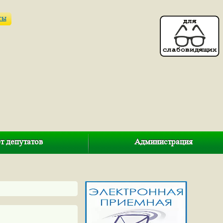
ты
т депутатов
Администрация