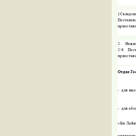
1.
Складско
Постанов
приостано
2.
Нежил
2/6.
Пос
приостано
Отдел Го
-
для вы
-
для або
«Би Лайн
оператор