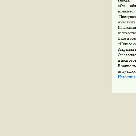
завода.
«Он обяз
комплекс»,
Поступали
животных
Последняя 
количеств
Дело в то
«Ничего се
Закрывал 
Он расска
и подготов
В конце в
из лучших
Источник