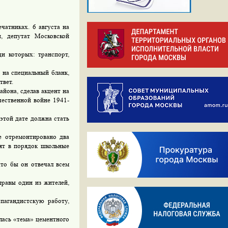
чатниках. 6 августа на
, депутат Московской
и которых: транспорт,
 на специальный бланк,
твет.
айона, сделав акцент на
чественной войне 1941-
этой дате должна стать
е отремонтировано два
ят в порядок школьные
что бы он отвечал всем
правы один из жителей,
гандистскую работу,
лась «тема» цементного