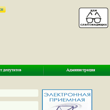
ты
т депутатов
Администрация