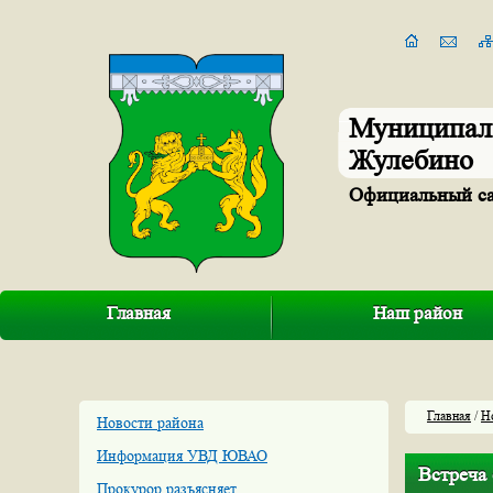
Муниципал
Жулебино
Официальный с
Главная
Наш район
Главная
/
Н
Новости района
Информация УВД ЮВАО
Встреча 
Прокурор разъясняет