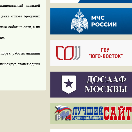
нкциональный нежилой
 даже отлова бродячих
лько собак не лови, а их
ые.
нспорта, работы милиции
ый округ, станет одним