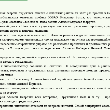
ная встреча окружных властей с жителями района на этот раз прошла в Пе
собравшихся отвечали префект ЮВАО Владимир Зотов, его заместители
 Думы Людмила Стебенкова, глава района Алексей Бирюков и другие.
яшний день в Печатниках существует множество различных проблем, сред
тояние дорог и, конечно, медицина.
а эти темы задавались чаще всего. Жители района аккуратно записывали их
и интересующему чиновнику, и что ни маловажно – получали своевременный о
 населением открыл глава управы. Он рассказал о проблемах и достижениях р
ему - «О ходе подготовки к празднованию 65-летия Победы в Великой Оте
пределила ход мировой истории,- сказал Алексей Петрович,- и подготовка к 
ти каждого гражданина».
 к знаменательному событию и Печатники. На сегодняшний день в район
знака, ветеранам и труженикам тыла оказывают адресную помощь, привод
вой славы.
жно, что бы в каждой школе был свой музей или уголок боевой славы, и 
ям»,- заявил Алексей Бирюков.
поможет молодым не забыть историю своей страны»,- согласился с главой у
 на встречу.
арил Алексей Петрович всех ветеранов, тружеников тыла и за ту
пропа
ни проводят среди молодежи.
 традиции, чиновники отвечали на вопросы жителей. Самой популярной оказа