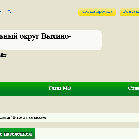
Схема проезда
Контак
ьный округ Выхино-
айт
Глава МО
Сове
овости
/ Встреча с населением
с населением