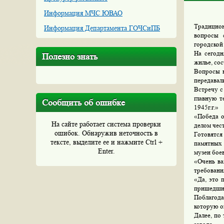
Информация МЧС ЮВАО
Традицион
Информация Департамента ГОЧСиПБ
вопросы 
городской
На сегодн
Полезно знать
жилье, сос
Вопросы н
передавал
Встречу с
главную т
Сообщить об ошибке
1945г.г.»
«Победа о
На сайте работает система проверки
делом чес
ошибок. Обнаружив неточность в
Готовятся
тексте, выделите ее и нажмите Ctrl +
памятных 
Enter.
музеи бое
«Очень ва
требовани
«Да, это 
пришедших
Поблагод
которую о
Далее, по