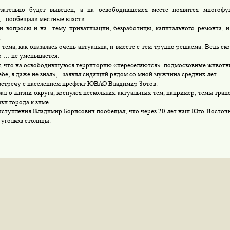
ательно будет выведен, а на освободившемся месте появится многофу
 - пообещали местные власти.
 вопросы и на тему приватизации, безработицы, капитального ремонта, и
.
тема, как оказалась очень актуальна, и вместе с тем трудно решаема. Ведь ско
о … не уменьшается.
м, что на освободившуюся территорию «переселяются» подмосковные животн
бе, я даже не знал», - заявил сидящий рядом со мной мужчина средних лет.
встречу с населением префект ЮВАО Владимир Зотов.
зал о жизни округа, коснулся нескольких актуальных тем, например, темы тра
ки города к зиме.
ыступления Владимир Борисович пообещал, что через 20 лет наш Юго-Восточн
 уголков столицы.