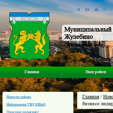
Муниципальный 
Жулебино
Официальный сайт
Главная
Наш район
Главная
/
Нов
Новости района
бизнесе лиди
Информация УВД ЮВАО
Прокурор разъясняет