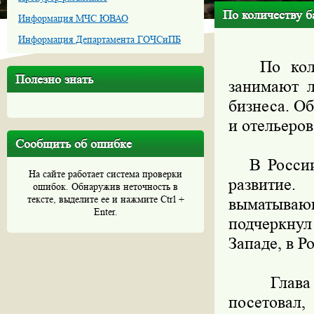
По количеству б
Информация МЧС ЮВАО
Информация Департамента ГОЧСиПБ
По количе
Полезно знать
занимают л
бизнеса. О
и отельеров
Сообщить об ошибке
В России, 
На сайте работает система проверки
развитие
ошибок. Обнаружив неточность в
тексте, выделите ее и нажмите Ctrl +
выматыва
Enter.
подчеркну
Западе, в Р
Глава Фе
посетовал,