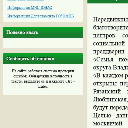
Информация МЧС ЮВАО
Информация Департамента ГОЧСиПБ
Передвиж
благотвори
Полезно знать
центров с
социальной
преддверии 
Сообщить об ошибке
«Семья пом
округа Влад
На сайте работает система проверки
«В каждом ра
ошибок. Обнаружив неточность в
тексте, выделите ее и нажмите Ctrl +
открыты пе
Enter.
Рязанский 
Люблинская
будут перед
Целью данн
москвичей 