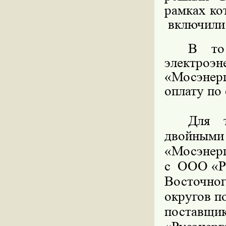
рамках ко
включили 
В то
электро
«Мосэнер
оплату по 
Для т
двойны
«Мосэнерг
с
ООО «Ру
Восточно
округов
п
поставщи