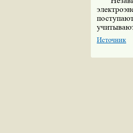
Неза
электроэ
поступа
учитывают
Источник