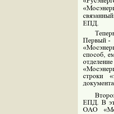
«Русэн
«Мосэнер
связанный
ЕПД.
Тепер
Первый -
«Мосэнер
способ, е
отделени
«Мосэнерг
строки «
документа
Второ
ЕПД. В эт
ОАО «Мо