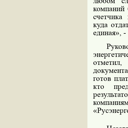
любом сл
компаний 
счетчика
куда отда
единая», -
Руко
энергетич
отметил,
документа
готов пла
кто пре
результ
компан
«Русэнерг