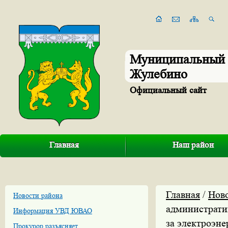
Муниципальный 
Жулебино
Официальный сайт
Главная
Наш район
Главная
/
Нов
Новости района
администрати
Информация УВД ЮВАО
за электроэн
Прокурор разъясняет