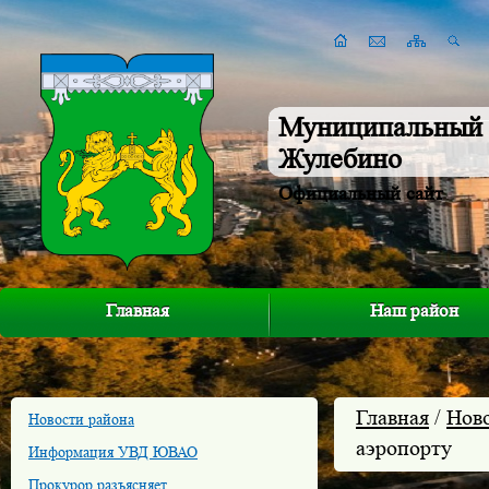
Муниципальный 
Жулебино
Официальный сайт
Главная
Наш район
Главная
/
Нов
Новости района
аэропорту
Информация УВД ЮВАО
Прокурор разъясняет