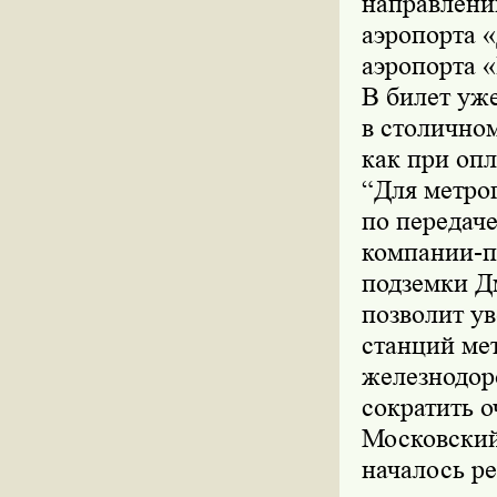
направлении
аэропорта «
аэропорта 
В билет уж
в столичном
как при опл
“Для метро
по передач
компании-п
подземки Д
позволит у
станций ме
железнодор
сократить о
Московский
началось р