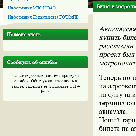
Билет в метро т
Информация МЧС ЮВАО
Информация Департамента ГОЧСиПБ
Авиапассаж
Полезно знать
купить биле
рассказали
проект был
метрополит
Сообщить об ошибке
На сайте работает система проверки
Теперь по 
ошибок. Обнаружив неточность в
на аэроэкс
тексте, выделите ее и нажмите Ctrl +
Enter.
на одну или
терминалов
авиаузла.
Новый тари
билета на а