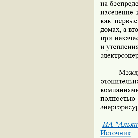
на беспред
население 
как первые
домах, а вт
при некаче
и утеплени
электроэне
Между те
отопител
компаниям
полность
энергоресу
ИА "Альян
Источник