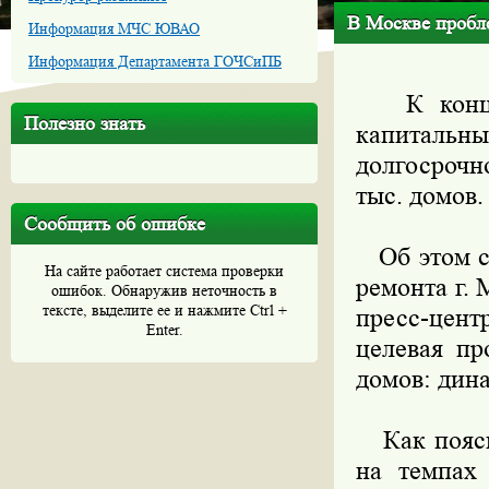
В Москве пробле
Информация МЧС ЮВАО
Информация Департамента ГОЧСиПБ
К концу 2
Полезно знать
капитальн
долгосрочн
тыс. домов.
Сообщить об ошибке
Об этом со
На сайте работает система проверки
ремонта г.
ошибок. Обнаружив неточность в
тексте, выделите ее и нажмите Ctrl +
пресс-цент
Enter.
целевая пр
домов: дин
Как поясни
на темпах