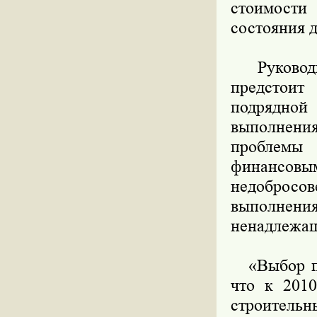
стоимости 
состояния 
Руководит
предстоит
подрядно
выполнени
проблемы 
финансо
недобросо
выполне
ненадлежащ
«Выбор под
что к 2010
строительн