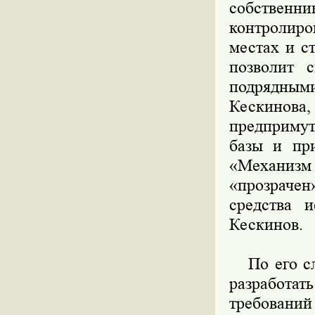
собствен
контролиро
местах и с
позволит 
подрядны
Кескинова
предприму
базы и пр
«Механизм
«прозрачен
средства 
Кескинов.
По его сло
разработа
требований