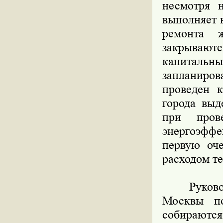
несмотря 
выполняет 
ремонта 
закрываю
капитальн
запланиро
проведен 
города выд
при пров
энергоэффе
первую оч
расходом т
Руководит
Москвы по
собираются