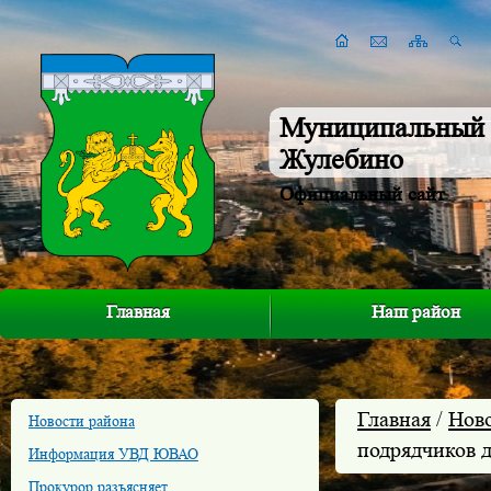
Муниципальный 
Жулебино
Официальный сайт
Главная
Наш район
Главная
/
Нов
Новости района
подрядчиков 
Информация УВД ЮВАО
Прокурор разъясняет