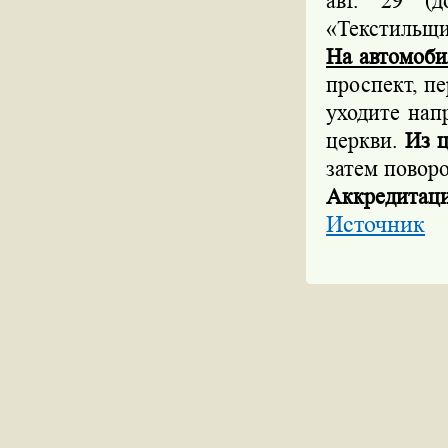
авт. 29 (
«Текстильщик
На автомоби
проспект, п
уходите нап
церкви.
Из 
затем повор
Аккредитаци
Источник