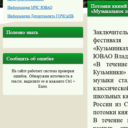
Потомки князей
Информация МЧС ЮВАО
«Музыкальное л
Информация Департамента ГОЧСиПБ
Заключител
Полезно знать
фестиваля
«Кузьминках
ЮВАО Влади
Сообщить об ошибке
«В течение
На сайте работает система проверки
Кузьминки»
ошибок. Обнаружив неточность в
музыки ста
тексте, выделите ее и нажмите Ctrl +
Enter.
классическ
школьных ка
России из С
потомки кня
В течение 