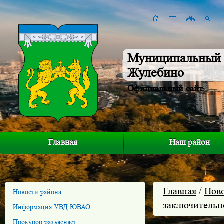
Муниципальный 
Жулебино
Официальный сайт
Главная
Наш район
Главная
/
Нов
Новости района
заключительн
Информация УВД ЮВАО
Прокурор разъясняет