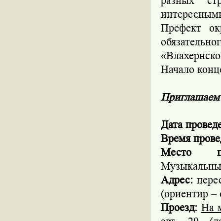
разных ст
интересным
Префект ок
обязательн
«Влахернско
Начало конце
Приглашаем 
Дата провед
Время прове
Место п
Музыкальный
Адрес
:
перес
(ориентир – 
Проезд:
На 