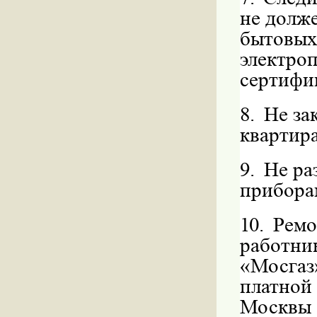
не долже
бытовы
электро
сертифи
8.
Не за
квартира
9.
Не ра
прибора
10.
Ремо
работни
«Мосгаз
платной
Москвы о