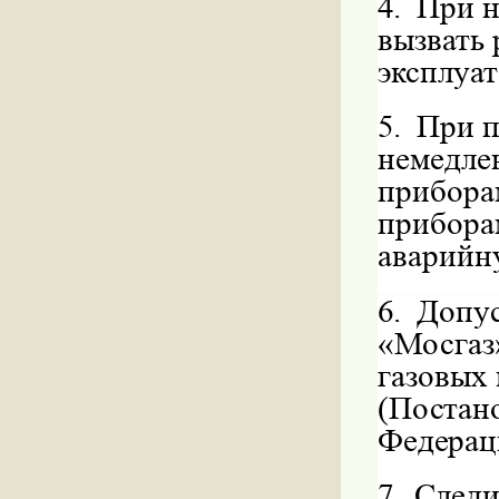
4.
При н
вызвать
эксплуа
5.
При п
немедле
приборам
прибора
аварийн
6.
Допус
«Мосгаз»
газовых
(Постан
Федераци
7.
Следи