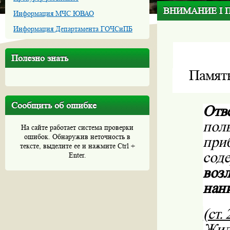
ВНИМАНИЕ I Пам
Информация МЧС ЮВАО
Информация Департамента ГОЧСиПБ
Полезно знать
Памятк
Сообщить об ошибке
Отв
пол
На сайте работает система проверки
ошибок. Обнаружив неточность в
при
тексте, выделите ее и нажмите Ctrl +
сод
Enter.
возл
нан
(
ст.
Жил