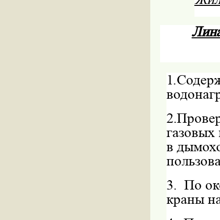
Лина
1.
Содерж
водонагр
2.
Провер
газовых
в дымох
пользова
3.
По ок
краны н