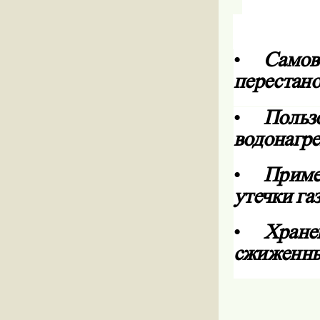
•
Самов
перестано
•
Польз
водонагре
•
Приме
утечки газ
•
Хранен
сжиженны