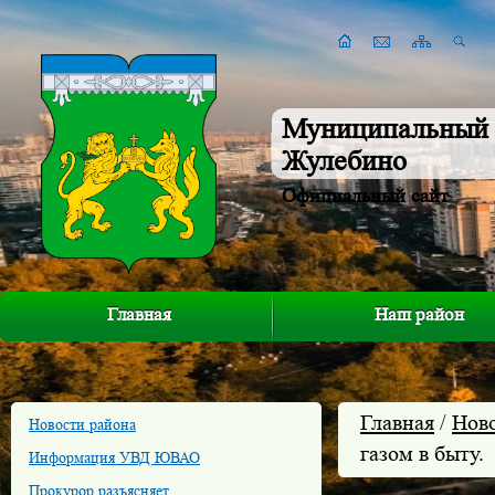
Муниципальный 
Жулебино
Официальный сайт
Главная
Наш район
Главная
/
Нов
Новости района
газом в быту.
Информация УВД ЮВАО
Прокурор разъясняет