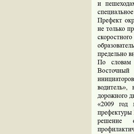
и пешехода
специальное
Префект окр
не только п
скоростног
образовател
предельно в
По словам
Восточный 
инициаторо
водитель»,
дорожного д
«2009 год 
префектуры
решение 
профилакти