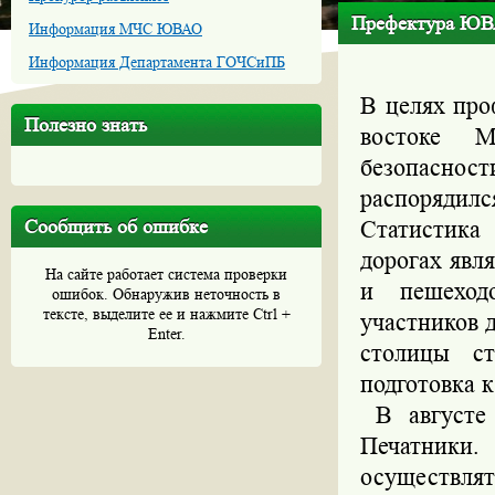
Префектура ЮВА
Информация МЧС ЮВАО
Информация Департамента ГОЧСиПБ
В целях про
Полезно знать
востоке М
безопасно
распорядилс
Сообщить об ошибке
Статистика
дорогах явл
На сайте работает система проверки
и пешеходо
ошибок. Обнаружив неточность в
тексте, выделите ее и нажмите Ctrl +
участников 
Enter.
столицы ст
подготовка к
В августе 
Печатники
осуществлят