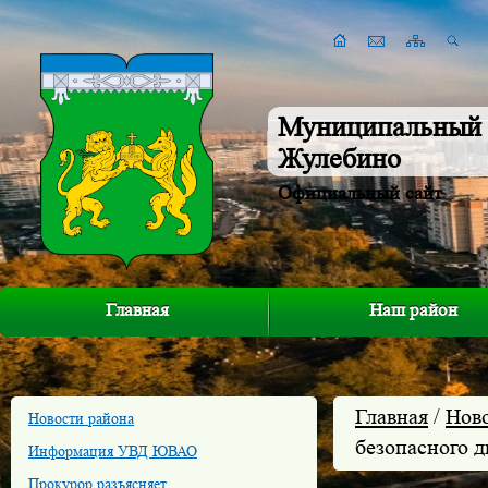
Муниципальный 
Жулебино
Официальный сайт
Главная
Наш район
Главная
/
Нов
Новости района
безопасного д
Информация УВД ЮВАО
Прокурор разъясняет