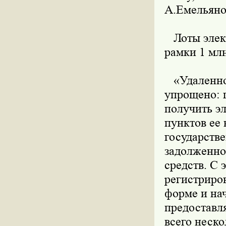
А.Емельяно
Лоты элект
рамки 1 млн
«Удаленное
упрощено: 
получить э
пунктов ее 
государстве
задолженно
средств. С
регистриров
форме и нач
предоставл
всего неско