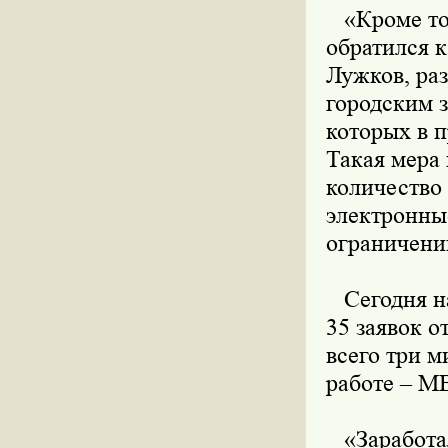
«Кроме тог
обратился 
Лужков, раз
городским 
которых в п
Такая мера
количество
электронные
ограничений
Сегодня на
35 заявок о
всего три м
работе – М
«Заработал