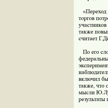
«Переход г
торгов пот
участников 
также повы
считает Г.Д
По его сло
федеральны
эксперимен
наблюдател
включил бы 
также, что 
мысли Ю.Лу
результаты 