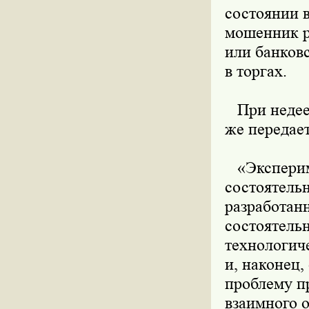
состоянии 
мошенник р
или банков
в торгах.
При недеес
же передает
«Экспериме
состоятель
разработанн
состоятель
технологич
и, наконец,
проблему п
взаимного 