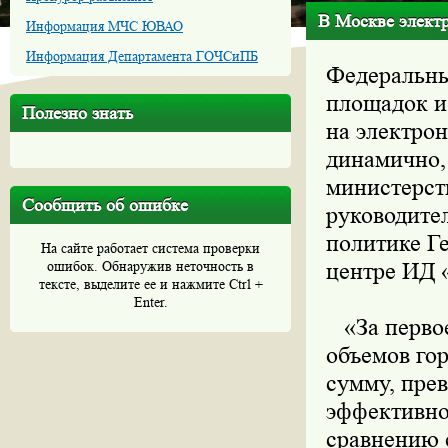
В Москве электр
Информация МЧС ЮВАО
Информация Департамента ГОЧСиПБ
Федеральны
площадок и 
Полезно знать
на электро
динамично,
министерств
Сообщить об ошибке
руководите
политике Г
На сайте работает система проверки
ошибок. Обнаружив неточность в
центре ИД 
тексте, выделите ее и нажмите Ctrl +
Enter.
«За первое
объемов го
сумму, пре
эффективно
сравнению с