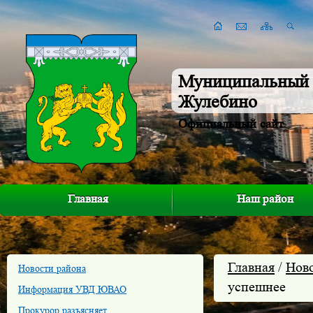
Муниципальный 
Жулебино
Официальный сайт
Главная
Наш район
Главная
/
Нов
Новости района
успешнее
Информация УВД ЮВАО
Прокурор разъясняет