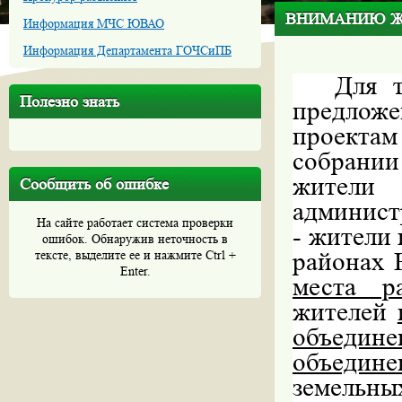
ВНИМАНИЮ Ж
Информация МЧС ЮВАО
Информация Департамента ГОЧСиПБ
Для т
Полезно знать
предлож
проектам
собрани
жител
Сообщить об ошибке
админист
На сайте работает система проверки
- жители
ошибок. Обнаружив неточность в
района
тексте, выделите ее и нажмите Ctrl +
Enter.
места ра
жителей
объедин
объедин
земельн