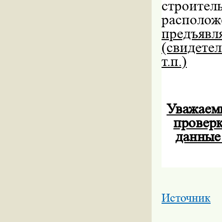
строите
располо
предъяв
(свидетел
т.п.)
Уважаемы
проверк
данные 
Источник