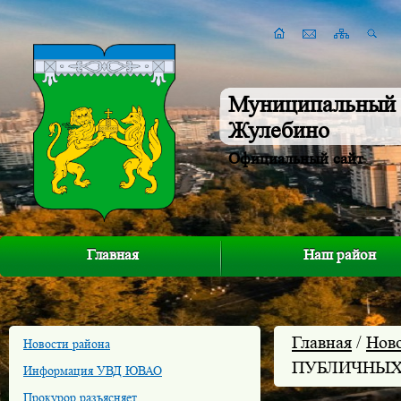
Муниципальный 
Жулебино
Официальный сайт
Главная
Наш район
Главная
/
Нов
Новости района
ПУБЛИЧНЫХ
Информация УВД ЮВАО
Прокурор разъясняет