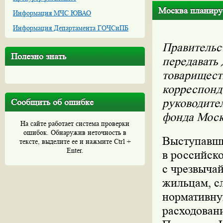
Москва планируе
Информация МЧС ЮВАО
Информация Департамента ГОЧСиПБ
Правительс
Полезно знать
передавать
товариществ
корреспонд
руководите
Сообщить об ошибке
фонда Моск
На сайте работает система проверки
ошибок. Обнаружив неточность в
Выступавши
тексте, выделите ее и нажмите Ctrl +
Enter.
в российско
с чрезвыча
жильцам, с
нормативную
расходовани