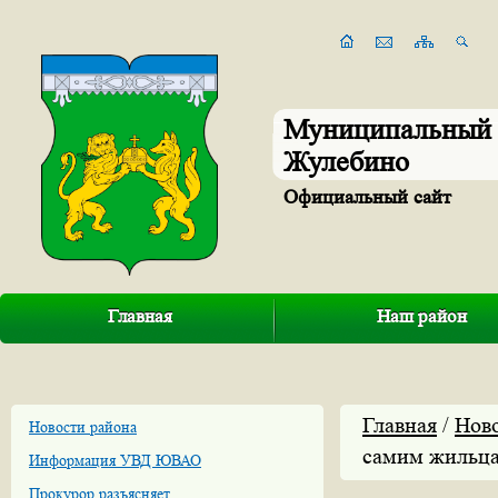
Муниципальный 
Жулебино
Официальный сайт
Главная
Наш район
Главная
/
Нов
Новости района
самим жильц
Информация УВД ЮВАО
Прокурор разъясняет