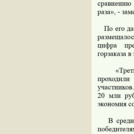
сравнению 
раза», - зам
По его дан
размещалось
цифра пр
горзаказа в
«Третьег
проходили
участников
20 млн ру
экономия со
В среднем
победител