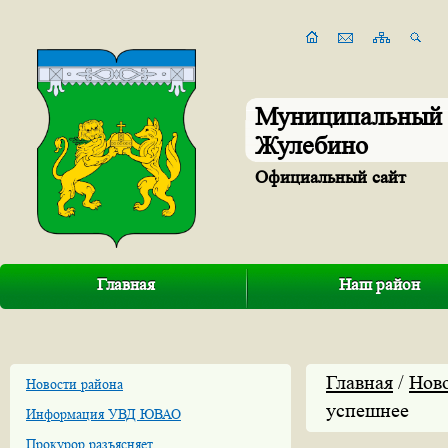
Муниципальный 
Жулебино
Официальный сайт
Главная
Наш район
Главная
/
Нов
Новости района
успешнее
Информация УВД ЮВАО
Прокурор разъясняет