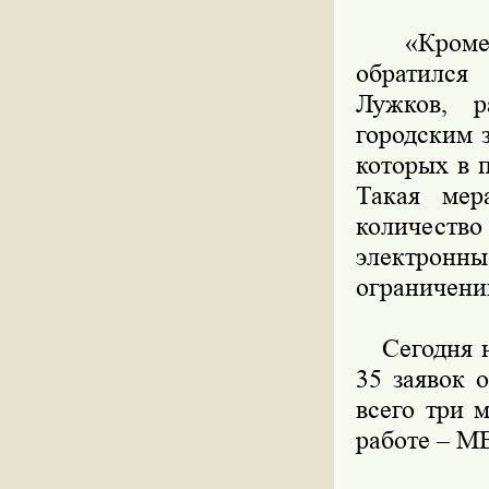
«Кроме то
обратился
Лужков, р
городским 
которых в 
Такая мер
количеств
электрон
ограничений
Сегодня н
35 заявок 
всего три 
работе – М