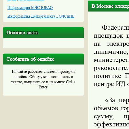
В Москве электр
Информация МЧС ЮВАО
Информация Департамента ГОЧСиПБ
Федеральн
Полезно знать
площадок и
на электр
динамично,
министерс
Сообщить об ошибке
руководите
На сайте работает система проверки
политике Г
ошибок. Обнаружив неточность в
тексте, выделите ее и нажмите Ctrl +
центре ИД 
Enter.
«За перво
объемов го
сумму, 
эффектив