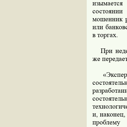
изымается
состоянии
мошенник р
или банков
в торгах.
При недеес
же передает
«Эксперим
состояте
разработа
состоятел
технологич
и, наконец,
проблему 