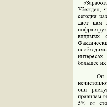
«Заработал
Убежден, ч
сегодня ра
дает нам 
инфраструк
видимых о
Фактически
необходим
интересах
большее их 
Он пред
нечистопло
они риску
правилам э
5% от сто