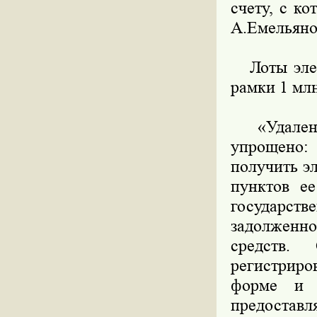
счету, с к
А.Емельяно
Лоты элект
рамки 1 млн
«Удаленно
упрощено:
получить э
пунктов е
государств
задолженно
средств.
регистриро
форме и н
предоставл