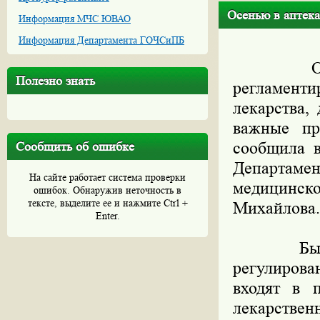
Осенью в аптек
Информация МЧС ЮВАО
Информация Департамента ГОЧСиПБ
Ожидаем
Полезно знать
регламенти
лекарства,
важные пр
сообщила в
Сообщить об ошибке
Департамен
На сайте работает система проверки
медицинск
ошибок. Обнаружив неточность в
тексте, выделите ее и нажмите Ctrl +
Михайлова.
Enter.
Была по
регулирова
входят в 
лекарствен