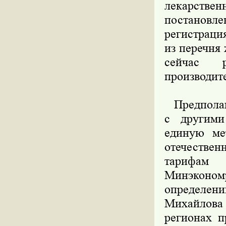
лекарствен
постановле
регистраци
из перечня
сейчас 
производит
Предполага
с другими
единую ме
отечествен
тарифам
Минэконом
определени
Михайлова 
регионах п