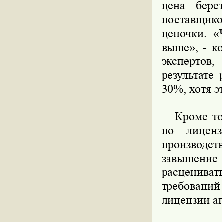
цена бере
поставщик
цепочки. «
выше», - к
экспертов
результате
30%, хотя э
Кроме того
по лиценз
производс
завышение 
расцениват
требовани
лицензии а