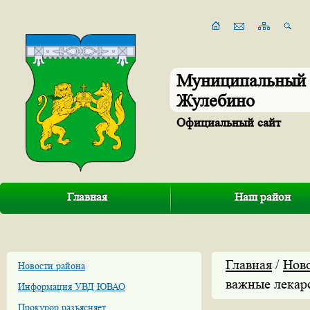
Муниципальный 
Жулебино
Официальный сайт
Главная
Наш район
Главная
/
Нов
Новости района
важные лекар
Информация УВД ЮВАО
Прокурор разъясняет