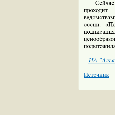
Сейчас до
проходит
ведомствам
осени. «П
подписания
ценообра
подытожила
ИА "Алья
Источник