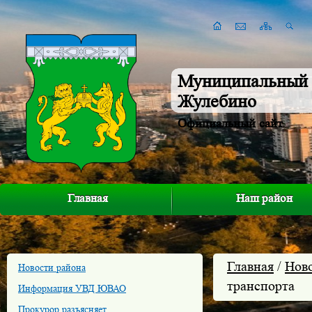
Муниципальный 
Жулебино
Официальный сайт
Главная
Наш район
Главная
/
Нов
Новости района
транспорта
Информация УВД ЮВАО
Прокурор разъясняет