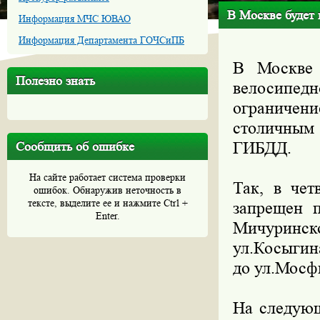
В Москве будет 
Информация МЧС ЮВАО
Информация Департамента ГОЧСиПБ
В Москве 
Полезно знать
велосипед
ограничен
столичным
ГИБДД.
Сообщить об ошибке
На сайте работает система проверки
Так, в чет
ошибок. Обнаружив неточность в
тексте, выделите ее и нажмите Ctrl +
запрещен п
Enter.
Мичуринс
ул.Косыгин
до ул.Мосф
На следующ