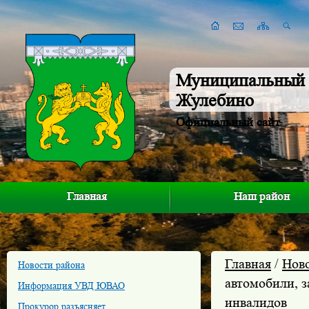
Муниципальный 
Жулебино
Официальный сайт
Главная
Наш район
Главная
/
Нов
Новости района
автомобили, 
Информация УВД ЮВАО
инвалидов
Прокурор разъясняет