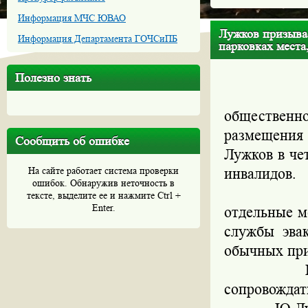
Информация МЧС ЮВАО
Лужков призыва
Информация Департамента ГОЧСиПБ
парковках места
Полезно знать
Возл
общественн
размещения
Сообщить об ошибке
Лужков в че
На сайте работает система проверки
инвалидов.
ошибок. Обнаружив неточность в
"Около к
тексте, выделите ее и нажмите Ctrl +
Enter.
отдельные м
службы эва
обычных прие
По его сл
сопровождат