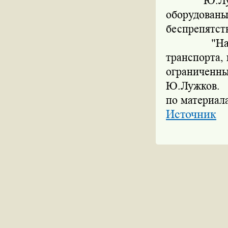
Ю.Лужков с
оборудован
беспрепятст
"Надо выд
транспорта, 
ограниченн
Ю.Лужков.
по материал
Источник