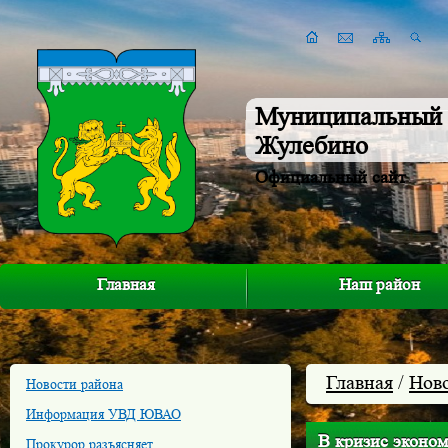
Муниципальный 
Жулебино
Официальный сайт
Главная
Наш район
Главная
/
Нов
Новости района
Информация УВД ЮВАО
В кризис эконом
Прокурор разъясняет