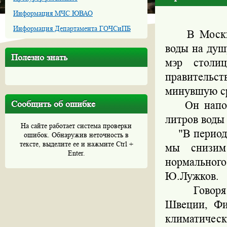
Информация МЧС ЮВАО
Информация Департамента ГОЧСиПБ
В Москве
воды на душ
Полезно знать
мэр столи
правительс
минувшую ср
Сообщить об ошибке
Он напомни
литров воды 
На сайте работает система проверки
"В период к
ошибок. Обнаружив неточность в
тексте, выделите ее и нажмите Ctrl +
мы снизим
Enter.
нормальног
Ю.Лужков.
Говоря о 
Швеции, Фи
климатическ