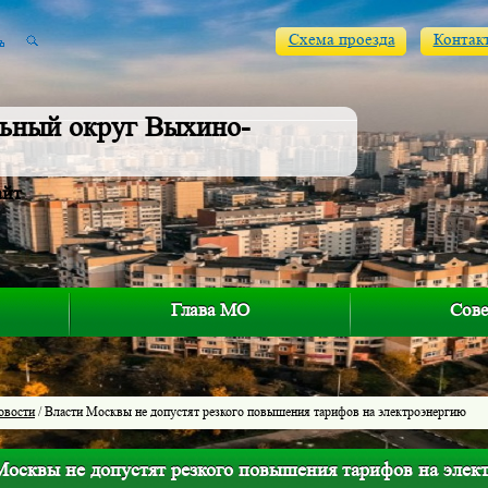
Схема проезда
Контак
ьный округ Выхино-
айт
Глава МО
Сове
овости
/ Власти Москвы не допустят резкого повышения тарифов на электроэнергию
Москвы не допустят резкого повышения тарифов на элек