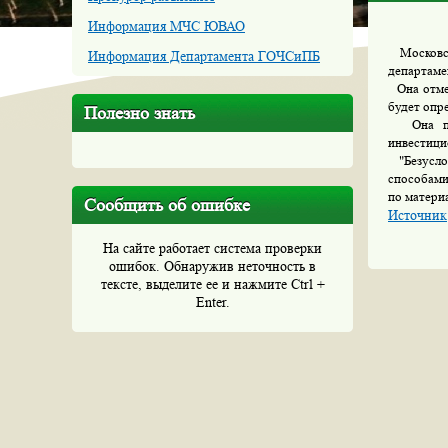
Информация МЧС ЮВАО
Московск
Информация Департамента ГОЧСиПБ
департаме
Она отмет
будет опре
Полезно знать
Она пояс
инвестици
"Безуслов
способами
по матери
Сообщить об ошибке
Источник
На сайте работает система проверки
ошибок. Обнаружив неточность в
тексте, выделите ее и нажмите Ctrl +
Enter.