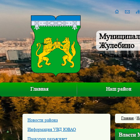
Муниципал
Жулебино
Официальный с
Главная
Наш район
Главная
/
Н
Новости района
Информация УВД ЮВАО
Власти 
Прокурор разъясняет