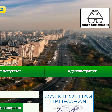
ты
т депутатов
Администрация
троэнергию