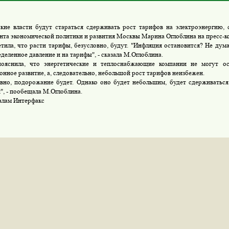
ие власти будут стараться сдерживать рост тарифов на электроэнергию, 
нта экономической политики и развития Москвы Марина Оглоблина на пресс-ко
ила, что расти тарифы, безусловно, будут. "Инфляция остановится? Не думаю
деленное давление и на тарифы", - сказала М.Оглоблина.
нила, что энергетические и теплоснабжающие компании не могут ост
онное развитие, а, следовательно, небольшой рост тарифов неизбежен.
но, подорожание будет. Однако оно будет небольшим, будет сдерживаться
", - пообещала М.Оглоблина.
алам Интерфакс