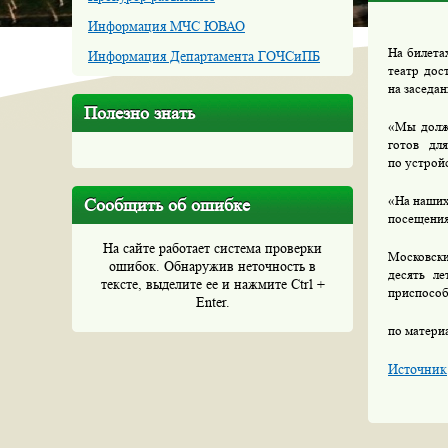
Информация МЧС ЮВАО
На билета
Информация Департамента ГОЧСиПБ
театр дос
на заседа
Полезно знать
«Мы должн
готов дл
по устрой
«На наших
Сообщить об ошибке
посещения
На сайте работает система проверки
Московски
ошибок. Обнаружив неточность в
десять л
тексте, выделите ее и нажмите Ctrl +
приспособ
Enter.
по матери
Источник