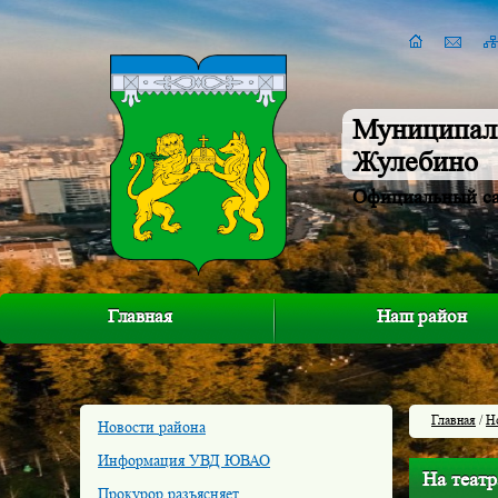
Муниципал
Жулебино
Официальный с
Главная
Наш район
Главная
/
Н
Новости района
Информация УВД ЮВАО
На театр
Прокурор разъясняет