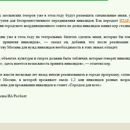
х московских театров уже в этом году будут размещать специальные знаки, 
тупен для беспрепятственного передвижения инвалидов. Как передает
ИТАР
нии городского координационного совета по делам инвалидов заявил мэр стол
ы уже в этом году на театральных билетах сделать знаки, которые бы гов
я принятия инвалидов», — сказал он, добавив, что после реализации
ству Москвы для нужд инвалидов необходимость в этих знаках отпадет.
 объектах культуры и спорта должны быть таблички, которые говорят инвалид
», здесь имеется возможность принять инвалидов», — отметил мэр.
е власти несколько лет назад начали реализовывать в городе программу, согла
ет Москва, в которой проживает около 1,2 млн инвалидов разных возра
лена для проживания инвалидов и станет «Городом для всех».
алам ИА Росбалт