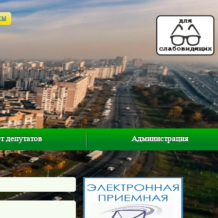
ты
т депутатов
Администрация