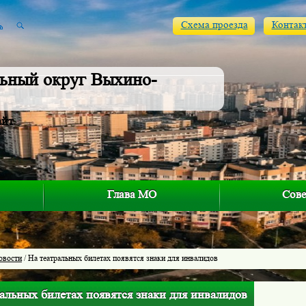
Схема проезда
Контак
ьный округ Выхино-
айт
Глава МО
Сове
овости
/ На театральных билетах появятся знаки для инвалидов
альных билетах появятся знаки для инвалидов