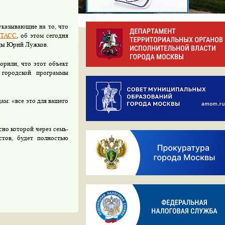
указывающие на то, что
-ТАСС
, об этом сегодня
ицы Юрий Лужков.
орили, что этот объект
 городской программы
ам: «все это для вашего
сно которой через семь-
стов, будет полностью