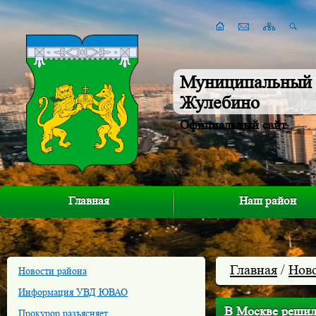
Муниципальный 
Жулебино
Официальный сайт
Главная
Наш район
Главная
/
Нов
Новости района
Информация УВД ЮВАО
В Москве решили
Прокурор разъясняет