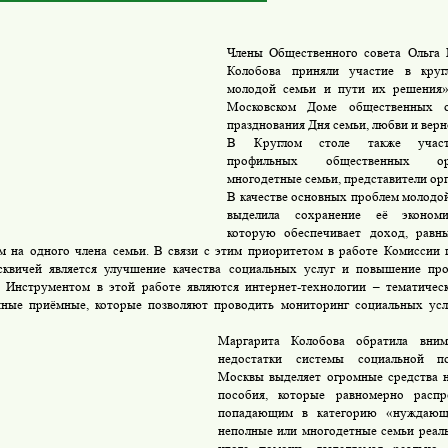
Члены Общественного совета Ольга 
Колобова приняли участие в кру
молодой семьи и пути их решения»
Московском Доме общественных о
празднования Дня семьи, любви и верн
В Круглом столе также участв
профильных общественных орг
многодетные семьи, представители орг
В качестве основных проблем молодой
выделила сохранение её экономи
которую обеспечивает доход, рав
 на одного члена семьи. В связи с этим приоритетом в работе Комиссии 
квичей является улучшение качества социальных услуг и повышение про
. Инструментом в этой работе являются интернет-технологии – тематичес
нные приёмные, которые позволяют проводить мониторинг социальных ус
Маргарита Колобова обратила вним
недостатки системы социальной по
Москвы выделяет огромные средства 
пособия, которые равномерно распр
попадающим в категорию «нуждающи
неполные или многодетные семьи реал