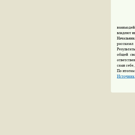
взаимоде
владеют и
Начальник
рассказал
Результат
общей сво
ответстве
сами себе
По итогам
Источник