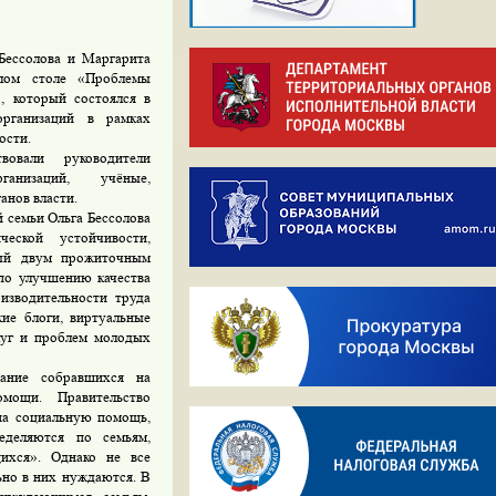
Бессолова и Маргарита
глом столе «Проблемы
, который состоялся в
рганизаций в рамках
ости.
овали руководители
анизаций, учёные,
анов власти.
 семьи Ольга Бессолова
ческой устойчивости,
ный двум прожиточным
по улучшению качества
изводительности труда
кие блоги, виртуальные
луг и проблем молодых
ание собравшихся на
мощи. Правительство
на социальную помощь,
еделяются по семьям,
хся». Однако не все
ьно в них нуждаются. В