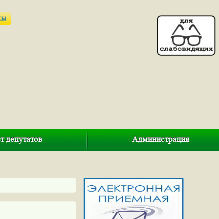
ты
т депутатов
Администрация