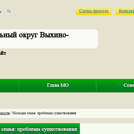
Схема проезда
Контак
ьный округ Выхино-
айт
Глава МО
Сове
овости
/ Молодая семья: проблемы существования
 семья: проблемы существования