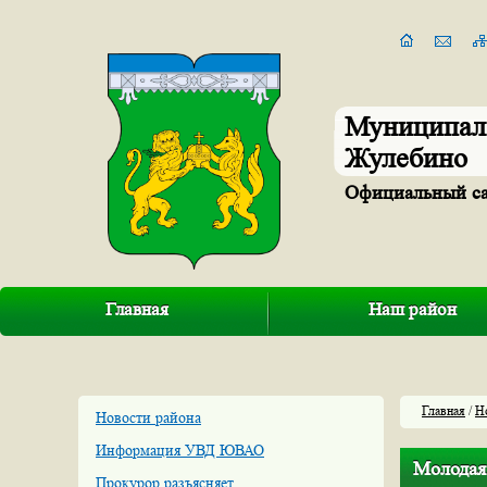
Муниципал
Жулебино
Официальный с
Главная
Наш район
Главная
/
Н
Новости района
Информация УВД ЮВАО
Молодая
Прокурор разъясняет