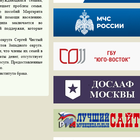
 нуждающимся семьям,
ешает проблем семьи.
ю пособий Маргарита
ой помощи населению.
ципа заключается во
й поддержки, которые
 округа Сергей Чистый
тов Западного округа.
, что члены их семей в
ты денег, отсутствует
осуга. Предоставленные
ю.
нститута брака.