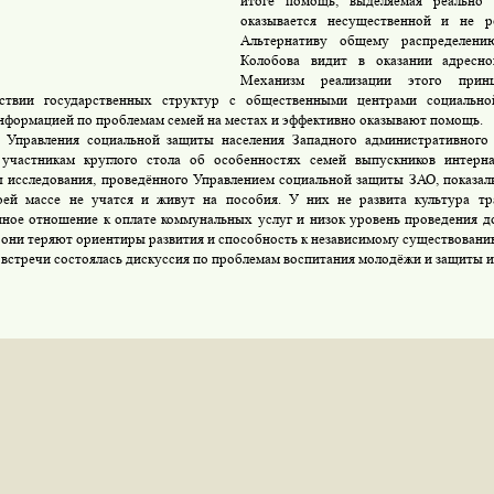
итоге помощь, выделяемая реально
оказывается несущественной и не р
Альтернативу общему распределени
Колобова видит в оказании адресн
Механизм реализации этого прин
йствии государственных структур с общественными центрами социально
нформацией по проблемам семей на местах и эффективно оказывают помощь.
 Управления социальной защиты населения Западного административного
 участникам круглого стола об особенностях семей выпускников интерна
ы исследования, проведённого Управлением социальной защиты ЗАО, показали
ей массе не учатся и живут на пособия. У них не развита культура тра
нное отношение к оплате коммунальных услуг и низок уровень проведения д
, они теряют ориентиры развития и способность к независимому существовани
 встречи состоялась дискуссия по проблемам воспитания молодёжи и защиты и