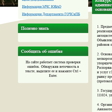
Конкурс
админис
Информация МЧС ЮВАО
основан
Информация Департамента ГОЧСиПБ
1. Предме
Полезно знать
реализац
автоцисте
Объявлен
районов о
Сообщить об ошибке
2. Основа
мелкороз
На сайте работает система проверки
упорядоч
ошибок. Обнаружив неточность в
Распоряж
тексте, выделите ее и нажмите Ctrl +
и услуг 
Enter.
рынку пре
(протокол
3. Госуд
111024, у
4. Органи
Авиамотор