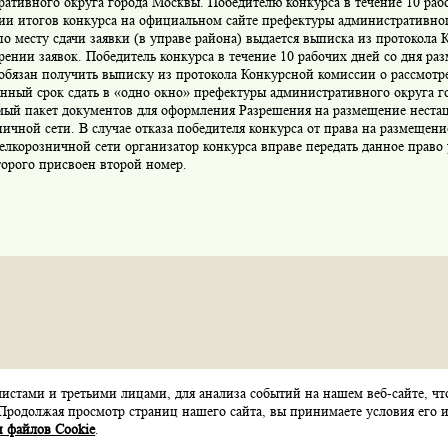
ативного округа города Москвы. Победителю конкурса в течение 10 раб
ии итогов конкурса на официальном сайте префектуры административног
о месту сдачи заявки (в управе района) выдается выписка из протокола
рении заявок. Победитель конкурса в течение 10 рабочих дней со дня ра
обязан получить выписку из протокола Конкурсной комиссии о рассмотр
енный срок сдать в «одно окно» префектуры административного округа 
мый пакет документов для оформления Разрешения на размещение неста
ичной сети. В случае отказа победителя конкурса от права на размещен
елкорозничной сети организатор конкурса вправе передать данное право 
торого присвоен второй номер.
стами и третьими лицами, для анализа событий на нашем веб-сайте, чт
Карта сайта
Контакты
Обратная связь
Продолжая просмотр страниц нашего сайта, вы принимаете условия его и
 файлов Cookie
.