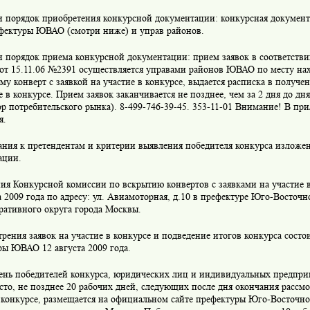
 и порядок приобретения конкурсной документации: конкурсная докумен
ефектуры ЮВАО (смотри ниже) и управ районов.
и порядок приема конкурсной документации: прием заявок в соответств
 от 15.11.06 №2391 осуществляется управами районов ЮВАО по месту нах
у конверт с заявкой на участие в конкурсе, выдается расписка в получен
е в конкурсе. Прием заявок заканчивается не позднее, чем за 2 дня до дн
ор потребительского рынка). 8-499-746-39-45. 353-11-01 Внимание! В п
я.
ания к претендентам и критерии выявления победителя конкурса изложе
ации.
ния Конкурсной комиссии по вскрытию конвертов с заявками на участие в
а 2009 года по адресу: ул. Авиамоторная, д.10 в префектуре Юго-Восточн
ративного округа города Москвы.
трения заявок на участие в конкурсе и подведение итогов конкурса состо
ры ЮВАО 12 августа 2009 года.
чень победителей конкурса, юридических лиц и индивидуальных предпр
сто, не позднее 20 рабочих дней, следующих после дня окончания рассмо
в конкурсе, размещается на официальном сайте префектуры Юго-Восточно