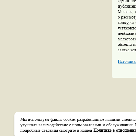
администр
публикац
Москвы, п
о рассмот
конкурса 
установл
необходи
мелкорозн
объекта м
заявке ко
Источник
Мы используем файлы cookie, разработанные нашими специали
Создание сайтов
улучшать взаимодействие с пользователями и обслуживание. 
Веб-студия
itsoft
подробные сведения смотрите в нашей
Политике в отношении