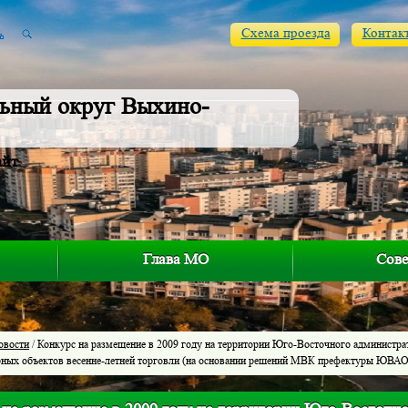
Схема проезда
Контак
ьный округ Выхино-
айт
Глава МО
Сове
овости
/ Конкурс на размещение в 2009 году на территории Юго-Восточного администра
рных объектов весенне-летней торговли (на основании решений МВК префектуры ЮВАО