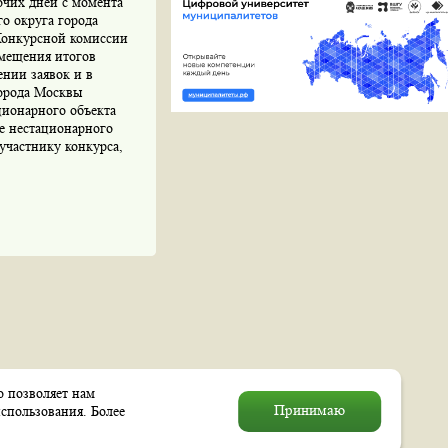
очих дней с момента
о округа города
 Конкурсной комиссии
змещения итогов
ении заявок и в
города Москвы
ционарного объекта
ие нестационарного
участнику конкурса,
о позволяет нам
© 2004–2026 Муниципальное
Принимаю
спользования. Более
образование «Выхино–Жулебино»