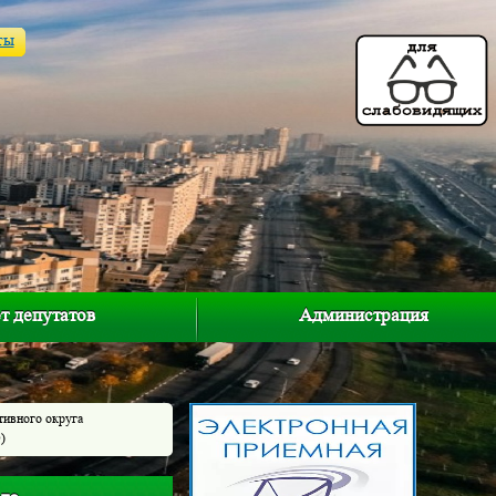
ты
т депутатов
Администрация
тивного округа
)