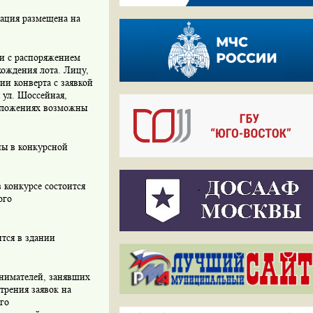
тация размещена на
ии с распоряжением
ождения лота. Лицу,
ии конверта с заявкой
я ул. Шоссейная,
риложениях возможны
ны в конкурсной
 конкурсе состоится
ого
ится в здании
инимателей, занявших
трения заявок на
го