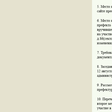
5. Место
сайте пр
6. Место 
префекта
вручившем
на участи
д.86(сект
изменени
7. Требов
документ
8. Заседа
12 август
админист
9. Рассмо
префекту
10. Пере
второе ме
участие 