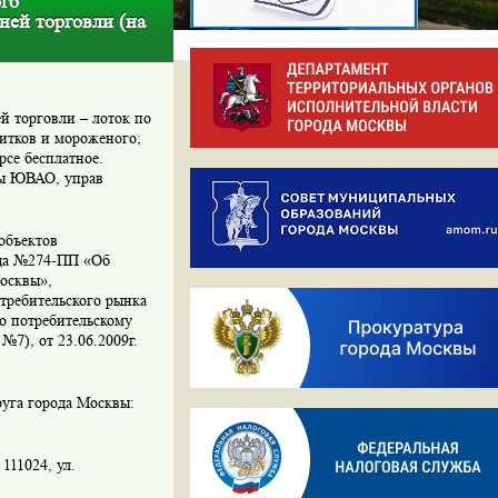
го
ней торговли (на
й торговли – лоток по
итков и мороженого;
рсе бесплатное.
ры ЮВАО, управ
объектов
ода №274-ПП «Об
осквы»,
требительского рынка
о потребительскому
№7), от 23.06.2009г.
руга города Москвы:
111024, ул.