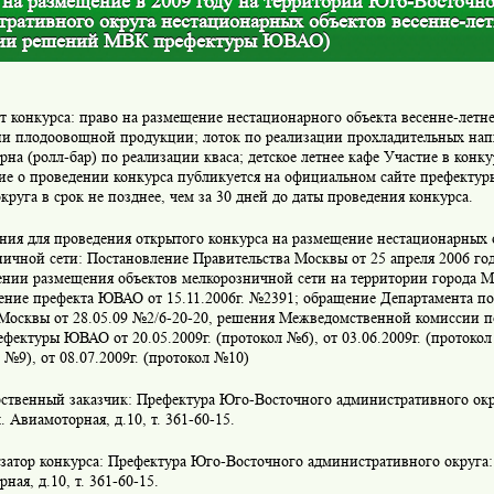
 на размещение в 2009 году на территории Юго-Восточно
тративного округа нестационарных объектов весенне-лет
ии решений МВК префектуры ЮВАО)
т конкурса: право на размещение нестационарного объекта весенне-летне
ии плодоовощной продукции; лоток по реализации прохладительных нап
рна (ролл-бар) по реализации кваса; детское летнее кафе Участие в конку
ие о проведении конкурса публикуется на официальном сайте префекту
круга в срок не позднее, чем за 30 дней до даты проведения конкурса.
ния для проведения открытого конкурса на размещение нестационарных 
ничной сети: Постановление Правительства Москвы от 25 апреля 2006 г
ении размещения объектов мелкорозничной сети на территории города М
ение префекта ЮВАО от 15.11.2006г. №2391; обращение Департамента по
г.Москвы от 28.05.09 №2/6-20-20, решения Межведомственной комиссии п
фектуры ЮВАО от 20.05.2009г. (протокол №6), от 03.06.2009г. (протокол 
 №9), от 08.07.2009г. (протокол №10)
арственный заказчик: Префектура Юго-Восточного административного ок
л. Авиамоторная, д.10, т. 361-60-15.
затор конкурса: Префектура Юго-Восточного административного округа: 
ная, д.10, т. 361-60-15.