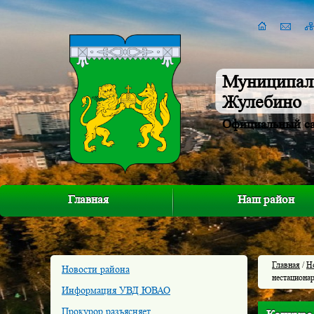
Муниципал
Жулебино
Официальный с
Главная
Наш район
Главная
/
Н
Новости района
нестациона
Информация УВД ЮВАО
Прокурор разъясняет