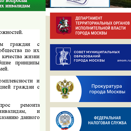
по вопросам
их инвалидам
ожностей.
ам граждан с
общества по их
 качества жизни
бщие принципы
мей.
омплексности и
цией граждан с
рос ремонта
инвалидам, и
оказанию данного