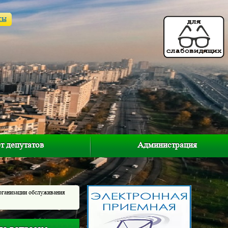
ты
т депутатов
Администрация
рганизации обслуживания