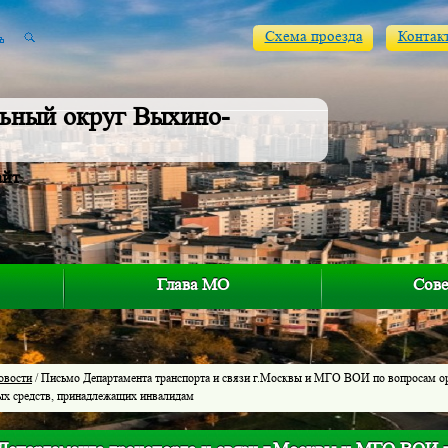
Схема проезда
Контак
ьный округ Выхино-
айт
Глава МО
Сове
овости
/ Письмо Департамента транспорта и связи г.Москвы и МГО ВОИ по вопросам о
ых средств, принадлежащих инвалидам