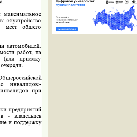
а.
и максимальное
в: обустройство
), мест общего
и автомобилей,
мости работ, на
е (или приемку
 очереди.
 Общероссийской
во инвалидов»
 инвалидов при
ики предприятий
в - владельцев
ние и поддержку