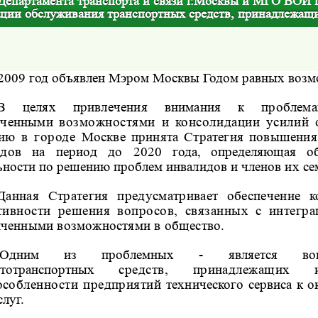
Департамента транспорта и связи г.Москвы и МГО ВОИ 
ации обслуживания транспортных средств, принадлежащ
2009
год объявлен Мэром Москвы Годом равных возм
В целях привлечения внимания к проблем
иченными
возможностями и консолидации усилий 
ию в городе
Москве принята Стратегия повышения
идов на период до
2020 года, определяющая о
ьности по решению проблем
инвалидов и членов их се
Данная Стратегия предусматривает обеспечение к
тивности решения вопросов, связанных с интегра
иченными возможностями в общество.
Одним из проблемных - является воп
ототранспортных
средств, принадлежащих 
особленности предприятий
технического сервиса к 
слуг.