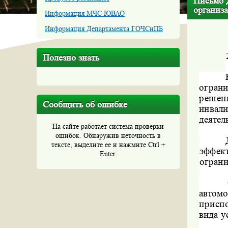
Письмо 
организ
Информация МЧС ЮВАО
Информация Департамента ГОЧСиПБ
Полезно знать
огран
решен
Сообщить об ошибке
инвал
деятел
На сайте работает система проверки
ошибок. Обнаружив неточность в
тексте, выделите ее и нажмите Ctrl +
эффек
Enter.
огран
автом
присп
вида у