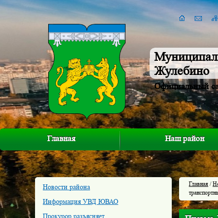
Муниципал
Жулебино
Официальный с
Главная
Наш район
Главная
/
Н
Новости района
транспортн
Информация УВД ЮВАО
Прокурор разъясняет