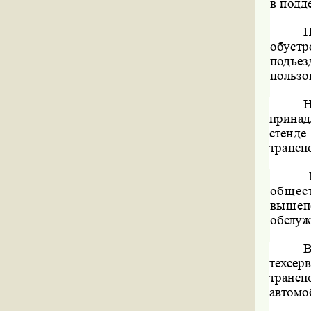
в подд
П
обустр
подъе
пользо
Н
принад
стенд
трансп
общес
вышеп
обслуж
В
техсер
трансп
автомо