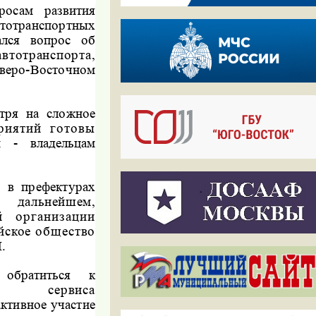
росам развития
тотранспортных
ался вопрос об
тотранспорта,
ро-Восточном
тря на сложное
риятий готовы
м - владельцам
 в префектурах
 дальнейшем,
й организации
йское общество
.
обратиться к
го сервиса
ктивное участие