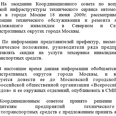
На заседании Координационного совета по воп
ской
инфраструктуры технического сервиса автомо
тв в городе
Москве 18 июня 2009г. рассматрив
изации технического
обслуживания и ремонта ав
адлежащего инвалидам в
Северном и Севе
стративных округах города Москвы.
По информации представителей префектур, несмо
мическое положение, руководители ряда предп
ставлять скидки на услуги техсервиса инвалида
анспортных средств.
В настоящее время данная информация обобщается
истративных округов города Москвы, и в
руется
довести ее до Московской городско
оссийской
общественной организации «Всеросси
идов» и ее
окружных отделений, опубликовать в СМИ
Координационным советом принято решение 
оводителям
предприятий техническо
ототранспортных средств с
предложением принять а