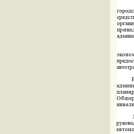
город
средс
орган
прин
админи
эконо
предо
автотр
админ
плани
Общер
инвал
рук
автом