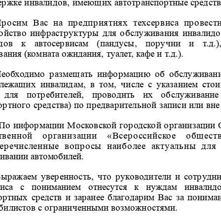
ержке инвалидов, имеющих
автотранспортные средств
росим Вас на предприятиях техсервиса провест
ойство инфраструктуры для обслуживания инвалидо
здов к автосервисам (пандусы, поручни и т.д.
вания
(комната ожидания, туалет, кафе и т.д.).
еобходимо размещать информацию об обслуживани
лежащих инвалидам, в том, числе с указанием стои
е
для потребителей, проводить их обслуживани
ортного средства) по предварительной записи или вне
По информации Московской городской организации
твенной организации «Всероссийское общест
еречисленные вопросы наиболее актуальны для
ивании автомобилей.
ыражаем уверенность, что руководители и сотрудн
виса с пониманием отнесутся к нуждам инвалидо
ортных средств и заранее благодарим Вас за понима
билистов с ограниченными возможностями.