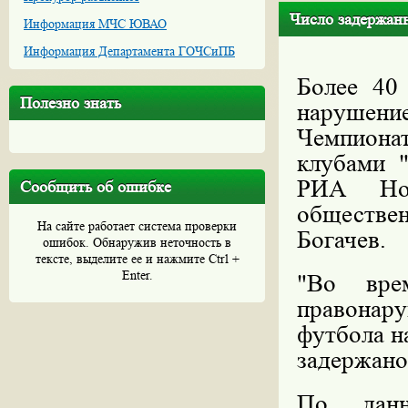
Число задержанн
Информация МЧС ЮВАО
Информация Департамента ГОЧСиПБ
Более 40
Полезно знать
нарушение
Чемпиона
клубами 
РИА Нов
Сообщить об ошибке
обществ
На сайте работает система проверки
Богачев.
ошибок. Обнаружив неточность в
тексте, выделите ее и нажмите Ctrl +
Enter.
"Во вре
правонар
футбола н
задержано 
По данн