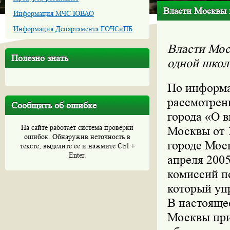
Власти Москвы 
Информация МЧС ЮВАО
Информация Департамента ГОЧСиПБ
Власти Мос
Полезно знать
одной школ
По информа
рассмотрен
Сообщить об ошибке
города «О в
На сайте работает система проверки
Москвы от 
ошибок. Обнаружив неточность в
городе Моск
тексте, выделите ее и нажмите Ctrl +
Enter.
апреля 200
комиссий п
который уп
В настояще
Москвы при