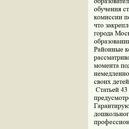
образовате
обучения с
комиссии п
что закрепл
города Мос
образовании
Районные к
рассматрива
момента по
немедленно
своих дете
Статьей 43
предусмотр
Гарантирую
дошкольног
профессион