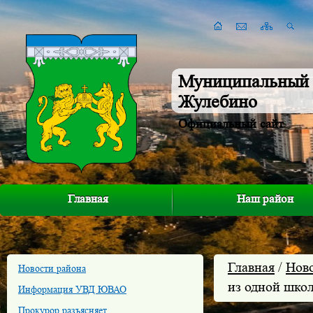
Муниципальный 
Жулебино
Официальный сайт
Главная
Наш район
Главная
/
Нов
Новости района
из одной шко
Информация УВД ЮВАО
Прокурор разъясняет