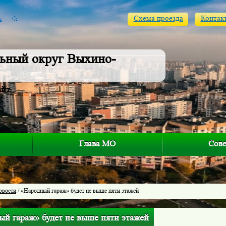
Схема проезда
Контак
ьный округ Выхино-
айт
Глава МО
Сове
овости
/ «Народный гараж» будет не выше пяти этажей
ый гараж» будет не выше пяти этажей