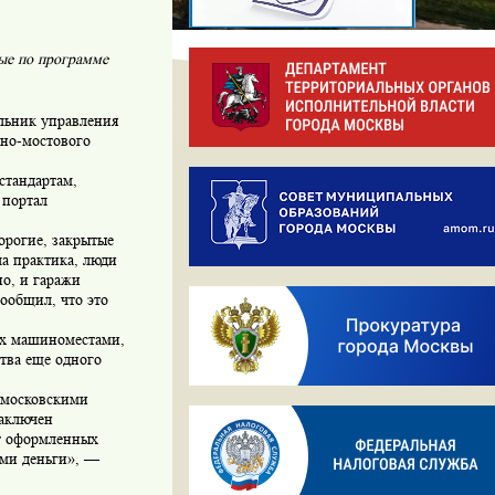
ые по программе
альник управления
жно-мостового
стандартам,
 портал
орогие, закрытые
ла практика, люди
но, и гаражи
ообщил, что это
их машиноместами,
тва еще одного
 московскими
заключен
т оформленных
ими деньги», —