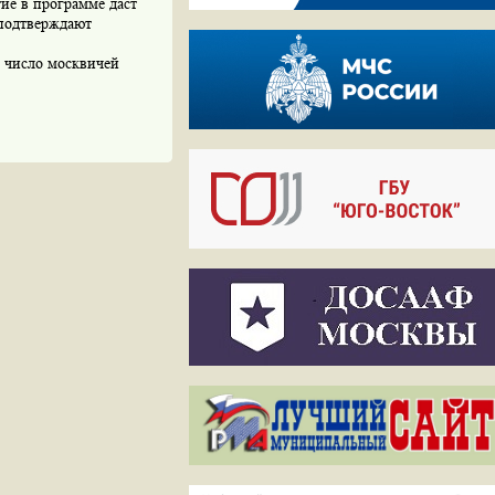
тие в программе даст
 подтверждают
е число москвичей