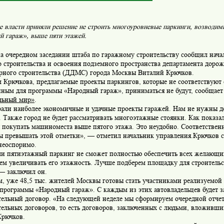
 власти приняли решение не строить многоуровневые паркинги, возводим
 гараж», выше пяти этажей.
на очередном заседании штаба по гаражному строительству сообщил нач
 строительства и освоения подземного пространства департамента доро
рного строительства (ДДМС) города Москвы Виталий Крючков.
 Крючкова, предлагаемые проекты паркингов, которые не соответствуют 
нным для программы «Народный гараж», приниматься не будут, сообщает
льный мир»
.
али наиболее экономичные и удачные проекты гаражей. Нам не нужны д
 Также город не будет рассматривать многоэтажные стоянки. Как показа
 покупать машиноместа выше пятого этажа. Это неудобно. Соответствен
ы превышать этой отметки», — отметил начальник управления.Крючков с
неоспоримо.
ли пятиэтажный паркинг не сможет полностью обеспечить всех желающ
ем увеличивать его этажность. Лучше подберем площадку для строительс
 — заключил он.
, уже 48,5 тыс. жителей Москвы готовы стать участниками реализуемой
 программы «Народный гараж». С каждым из этих автовладельцев будет 
тельный договор. «На следующей неделе мы сформируем очередной отче
тельных договоров, то есть договоров, заключенных с людьми, вложивш
Крючков.