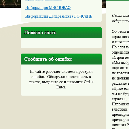
Информация МЧС ЮВАО
Столичные
Информация Департамента ГОЧСиПБ
«Народный
Об этом 
Полезно знать
гаражного
и инжене
По словам
определе
«Строите
Сообщить об ошибке
«Мы выбр
паркинги.
На сайте работает система проверки
не готовы
ошибок. Обнаружив неточность в
не должн
тексте, выделите ее и нажмите Ctrl +
решение 
Enter.
«Даже ес
мы не буд
гаража»,
Напомним
властями
предвари
предвари
пояснил 