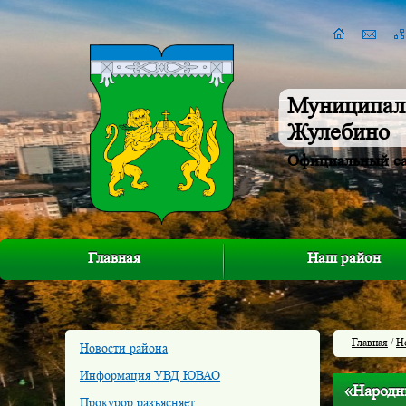
Муниципал
Жулебино
Официальный с
Главная
Наш район
Главная
/
Н
Новости района
Информация УВД ЮВАО
«Народн
Прокурор разъясняет