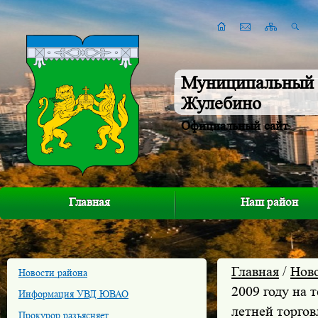
Муниципальный 
Жулебино
Официальный сайт
Главная
Наш район
Главная
/
Нов
Новости района
2009 году на
Информация УВД ЮВАО
летней торгов
Прокурор разъясняет