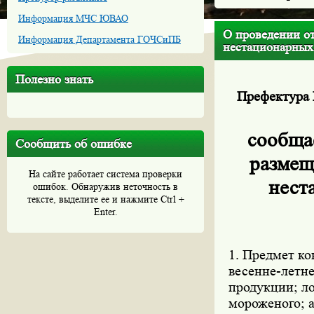
Информация МЧС ЮВАО
О проведении о
Информация Департамента ГОЧСиПБ
нестационарных 
Полезно знать
Префектура 
сообща
Сообщить об ошибке
размещ
На сайте работает система проверки
нест
ошибок. Обнаружив неточность в
тексте, выделите ее и нажмите Ctrl +
Enter.
1. Предмет ко
весенне-летн
продукции; л
мороженого; а