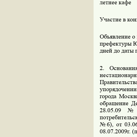
летнее кафе
Участие в кон
Объявление о
префектуры ЮВ
дней до даты 
2. Основани
нестациона
Правительс
упорядочении
города Москв
обращение Де
28.05.09 №
потребительс
№6), от 03.06
08.07.2009г. 